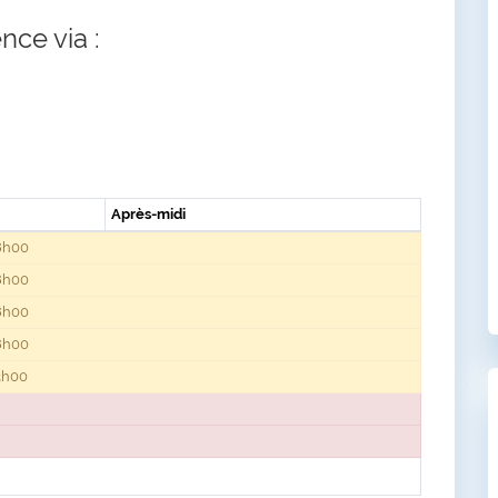
nce via :
Après-midi
8h00
8h00
8h00
8h00
3h00