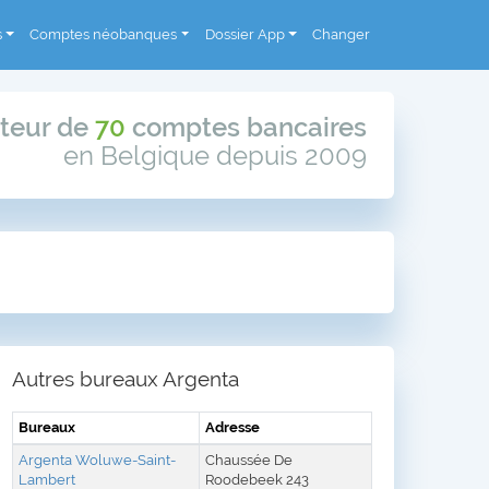
s
Comptes néobanques
Dossier App
Changer
teur de
70
comptes bancaires
en Belgique depuis 2009
Autres bureaux Argenta
Bureaux
Adresse
Argenta Woluwe-Saint-
Chaussée De
Lambert
Roodebeek 243