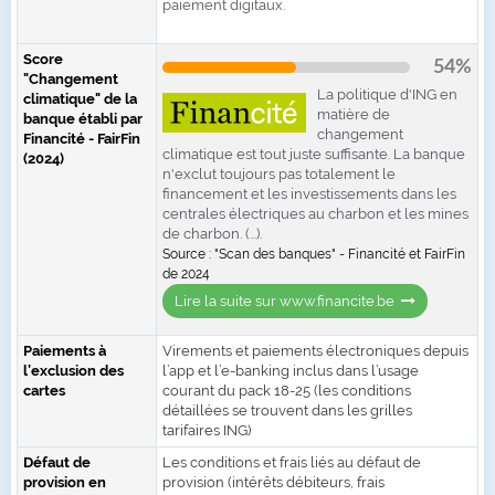
paiement digitaux.
Score
54%
"Changement
La politique d'ING en
climatique" de la
matière de
banque établi par
changement
Financité - FairFin
climatique est tout juste suffisante. La banque
(2024)
n'exclut toujours pas totalement le
financement et les investissements dans les
centrales électriques au charbon et les mines
de charbon. (...).
Source : "Scan des banques" - Financité et FairFin
de 2024
Lire la suite sur www.financite.be
Paiements à
Virements et paiements électroniques depuis
l’exclusion des
l’app et l’e-banking inclus dans l’usage
cartes
courant du pack 18-25 (les conditions
détaillées se trouvent dans les grilles
tarifaires ING)
Défaut de
Les conditions et frais liés au défaut de
provision en
provision (intérêts débiteurs, frais