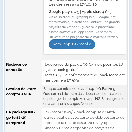
Notre avis et analyse sur l'app de ING -
Les derniers avis 27/10/20
Google play
4,7/5 |
Apple store
4,6/5
Un coup d'oeil au graphique du Google Play
store révèle que cette appli obtient une grande
majorité de votes à 1/5 (score le plus faible).
Même constat sur l'App Store. De nombreux
utilisateurs se plaignent de la nouvelle version.
Vers l'app ING mobile
Redevance
Redevance du pack: 1,90 €/mois pour les 18-
annuelle
25 ans (pack gratuit).
Hors 18-25, le coût standard du pack More est
mentionné à 27 €/an.
Gestion de votre
Banque par internet et via l’app ING Banking
Gestion mobile: suivi des dépenses, notifications
compte à vue
et pilotage du compte via l’app ING Banking (mise
en avant sur les pages “Jeunes”).
Le package ING
“ING More 18-25” = pack complet orienté
go to 18-25
jeunes adultes,avec carte de débit et carte de
comprend
crédit incluse, une assurance voyage,
Amazon Prime et options de moyens de