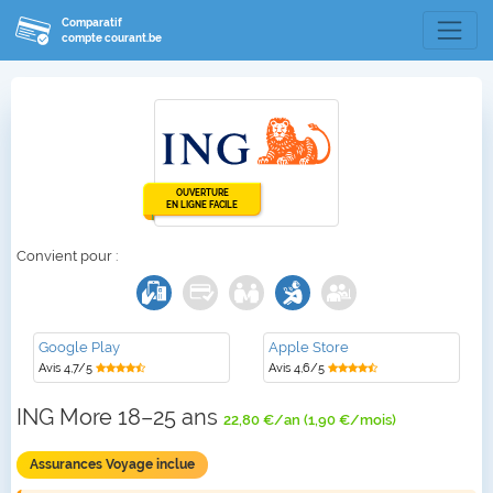
Comparatif
compte courant.be
OUVERTURE
EN LIGNE FACILE
Convient pour :
Google Play
Apple Store
Avis 4,7/5
Avis 4,6/5
ING More 18–25 ans
22,80 €/an (1,90 €/mois)
Assurances Voyage inclue