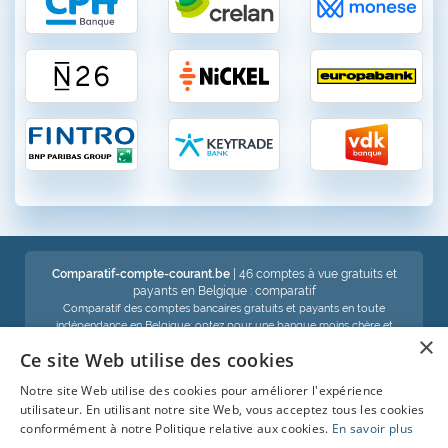
Comparatif-compte-courant.be
| 46 comptes à vue gratuits et
payants en Belgique : comparatif
Comparatif des comptes bancaires gratuits et payants en toute
indépendance en Belgique: optez pour une banque moins chère et
×
économisez !
Ce site Web utilise des cookies
Notre site Web utilise des cookies pour améliorer l'expérience
Voir aussi :
utilisateur. En utilisant notre site Web, vous acceptez tous les cookies
conformément à notre Politique relative aux cookies.
En savoir plus
Compte d'épargne