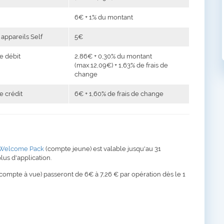
6€ + 1% du montant
appareils Self
5€
e débit
2,86€ + 0,30% du montant
(max.12,09€) + 1,63% de frais de
change
e crédit
6€ + 1,60% de frais de change
 Welcome Pack
(compte jeune) est valable jusqu'au 31
lus d'application.
e compte à vue) passeront de 6€ à 7,26 € par opération dès le 1