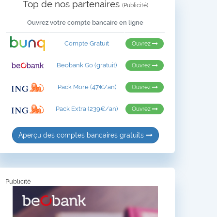
Top de nos partenaires
(Publicité)
Ouvrez votre compte bancaire en ligne
Compte Gratuit
Ouvrez
Beobank Go (gratuit)
Ouvrez
Pack More (47€/an)
Ouvrez
Pack Extra (239€/an)
Ouvrez
Aperçu des comptes bancaires gratuits
Publicité