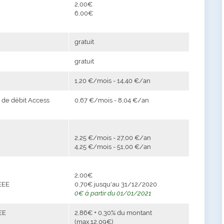
2,00€
6,00€
gratuit
gratuit
1,20 €/mois - 14,40 €/an
e de débit Access
0,67 €/mois - 8,04 €/an
2,25 €/mois - 27,00 €/an
4,25 €/mois - 51,00 €/an
2,00€
 EEE
0,70€ jusqu'au 31/12/2020
0€ à partir du 01/01/2021
EE
2,86€ + 0,30% du montant
(max.12,09€)