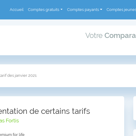
Accueil
Comptes gratuits
Comptes payants
Comptes jeune
Votre
Compara
arif des janvier 2021
tation de certains tarifs
s Fortis
mium for life