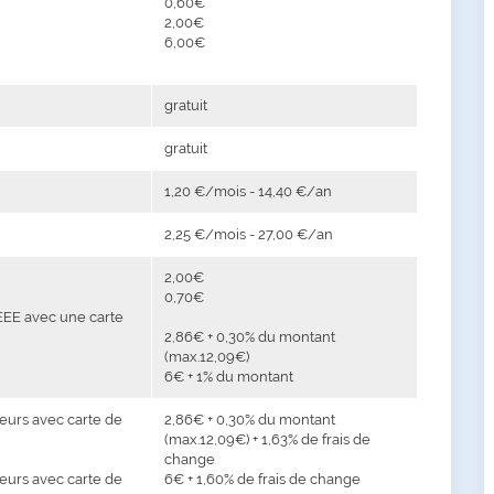
0,60€
2,00€
6,00€
gratuit
gratuit
1,20 €/mois - 14,40 €/an
2,25 €/mois - 27,00 €/an
2,00€
0,70€
 EEE avec une carte
2,86€ + 0,30% du montant
(max.12,09€)
6€ + 1% du montant
teurs avec carte de
2,86€ + 0,30% du montant
(max.12,09€) + 1,63% de frais de
change
teurs avec carte de
6€ + 1,60% de frais de change