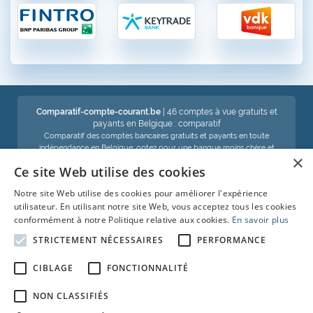
Comparatif-compte-courant.be
| 46 comptes à vue gratuits et
payants en Belgique : comparatif
Comparatif des comptes bancaires gratuits et payants en toute
indépendance en Belgique: optez pour une banque moins chère et
×
économisez !
Ce site Web utilise des cookies
Notre site Web utilise des cookies pour améliorer l'expérience
Voir aussi :
utilisateur. En utilisant notre site Web, vous acceptez tous les cookies
conformément à notre Politique relative aux cookies.
En savoir plus
Compte d'épargne
STRICTEMENT NÉCESSAIRES
PERFORMANCE
Comparatif-carte-de-crédit
CIBLAGE
FONCTIONNALITÉ
Crédit-auto
NON CLASSIFIÉS
Prêt-personnel