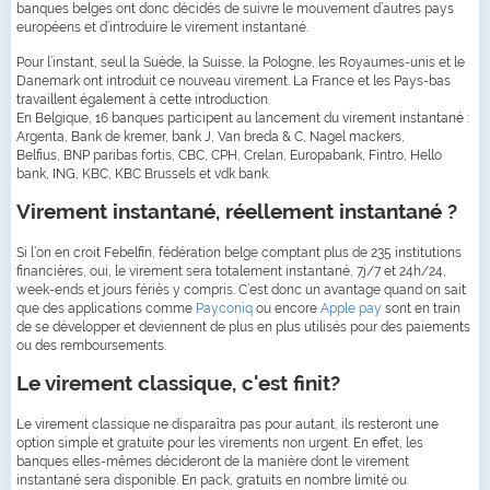
banques belges ont donc décidés de suivre le mouvement d’autres pays
européens et d’introduire le virement instantané.
Pour l’instant, seul la Suède, la Suisse, la Pologne, les Royaumes-unis et le
Danemark ont introduit ce nouveau virement. La France et les Pays-bas
travaillent également à cette introduction.
En Belgique, 16 banques participent au lancement du virement instantané :
Argenta, Bank de kremer, bank J, Van breda & C, Nagel mackers,
Belfius, BNP paribas fortis, CBC, CPH, Crelan, Europabank, Fintro, Hello
bank, ING, KBC, KBC Brussels et vdk bank.
Virement instantané, réellement instantané ?
Si l’on en croit Febelfin, fédération belge comptant plus de 235 institutions
financières, oui, le virement sera totalement instantané, 7j/7 et 24h/24,
week-ends et jours fériés y compris. C’est donc un avantage quand on sait
que des applications comme
Payconiq
ou encore
Apple pay
sont en train
de se développer et deviennent de plus en plus utilisés pour des paiements
ou des remboursements.
Le virement classique, c'est finit?
Le virement classique ne disparaîtra pas pour autant, ils resteront une
option simple et gratuite pour les virements non urgent. En effet, les
banques elles-mêmes décideront de la manière dont le virement
instantané sera disponible. En pack, gratuits en nombre limité ou