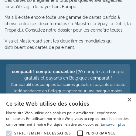
Ces cartes sont également plus pratiques et avantageuses
lorsqu’il s’agit de payer hors Europe.
Mais il existe encore toute une gamme de cartes parfois à
cheval entre ces deux formules (la Maestro, la Vpay, la Debit, la
Prepaid…). Consultez notre dossier pour les connaître toutes.
Visa et Mastercard sont les deux firmes mondiales qui
distribuent ces cartes de paiement.
comparatif-compte-courant.be
| 70 comptes en banque
gratuits et payants en Belgique : comparatif
Comparatif des comptes bancaires gratuits et payants en toute
indépendance en Belgique: optez pour une banque moins
×
chère et économisez !
Ce site Web utilise des cookies
Notre site Web utilise des cookies pour améliorer l'expérience
Voir aussi :
utilisateur. En utilisant notre site Web, vous acceptez tous les cookies
conformément à notre Politique relative aux cookies.
En savoir plus
Compte d'épargne
STRICTEMENT NÉCESSAIRES
PERFORMANCE