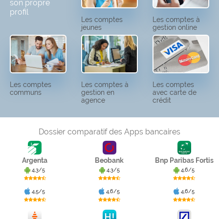
son propre
profil
Les comptes
Les comptes à
jeunes
gestion online
Les comptes
Les comptes à
Les comptes
communs
gestion en
avec carte de
agence
crédit
Dossier comparatif des Apps bancaires
Argenta
Beobank
Bnp Paribas Fortis
4,3/5
4,3/5
4,6/5
4,5/5
4,6/5
4,6/5