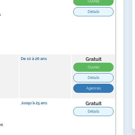
Ouvrez
Détails
s
De
10
à
26
ans
Gratuit
Ouvrez
Détails
Agences
Jusqu'à
25
ans
Gratuit
Détails
nt