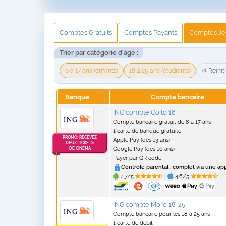
Comptes
Gratuits
Comptes
Payants
Comptes
Je
Trier par catégorie d'âge :
0 à 17 ans (enfants)
18 à 25 ans (étudiants)
↺ Réiniti
Banque
Compte bancaire
ING compte Go to 18
Compte bancaire gratuit de 8 à 17 ans
1 carte de banque gratuite
PROMO: RECEVEZ
Apple Pay (dès 13 ans)
DEUX TICKETS
Google Pay (dès 16 ans)
DE CINÉMA
Payer par QR code
Contrôle parental :
complet via une ap
4,7/5
|
4,6/5
ING compte More 18-25
Compte bancaire pour les 18 à 25 ans
1 carte de débit