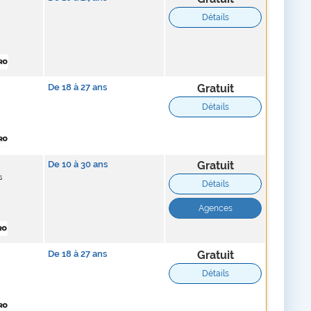
Détails
De
18
à
27
ans
Gratuit
Détails
De
10
à
30
ans
Gratuit
s
Détails
Agences
De
18
à
27
ans
Gratuit
Détails