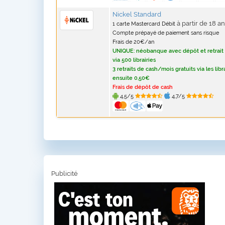
Nickel Standard
à partir de 18 a
1 carte Mastercard Débit
Compte prépayé de paiement sans risque
Frais de 20€/an
UNIQUE: néobanque avec dépôt et retrait
via 500 librairies
3 retraits de cash/mois gratuits via les libr
ensuite 0,50€
Frais de dépôt de cash
4,5/5
4,7/5
Publicité