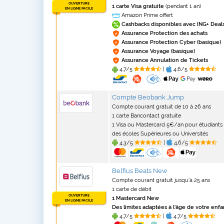
OUVERTURE
1 carte Visa gratuite
(pendant 1 an)
EN LIGNE FACILE
Amazon Prime offert
Cashbacks disponibles avec ING+ Deal
Assurance Protection des achats
Assurance Protection Cyber (basique)
Assurance Voyage (basique)
Assurance Annulation de Tickets
4,7/5
|
4,6/5
Compte Beobank Jump
Compte courant gratuit de 10 à 26 ans
1 carte Bancontact gratuite
1 Visa ou Mastercard 5€/an pour étudiants
des écoles Supérieures ou Universités
4,3/5
|
4,6/5
Belfius Beats New
Compte courant gratuit jusqu'à 25 ans
1 carte de débit
OUVERTURE
1 Mastercard New
EN LIGNE FACILE
Des limites adaptées à l'âge de votre enfa
4,7/5
|
4,7/5