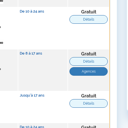
De
10
à
24
ans
Gratuit
Détails
p
De
8
à
17
ans
Gratuit
Détails
p
Agences
Jusqu'à
17
ans
Gratuit
Détails
De
10
à
24
ans
Gratuit