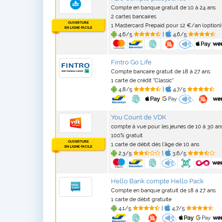
Compte en banque gratuit de 10 à 24 ans
2 cartes bancaires
OUVERTURE
1 Mastercard Prepaid pour 12 €/an (option)
EN LIGNE FACILE
4,6/5
|
4,6/5
Fintro Go Life
Compte bancaire gratuit de 18 à 27 ans
1 carte de crédit "Classic"
4,8/5
|
4,7/5
You Count de VDK
compte à vue pour les jeunes de 10 à 30 an
100% gratuit
OUVERTURE
1 carte de débit dès l'âge de 10 ans
EN LIGNE FACILE
2,3/5
|
3,6/5
Hello Bank compte Hello Pack
Compte en banque gratuit de 18 à 27 ans
1 carte de débit gratuite
4,1/5
|
4,7/5