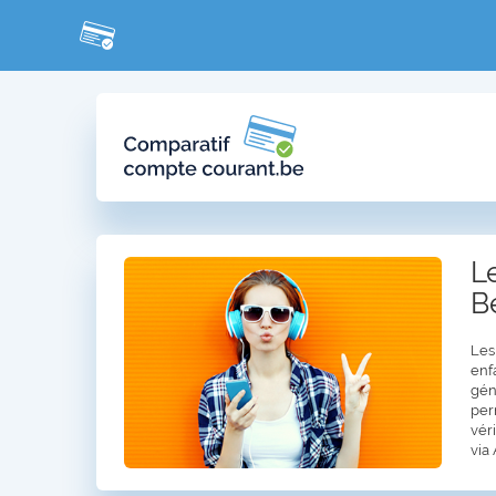
L
B
Les
enf
gén
per
vér
via