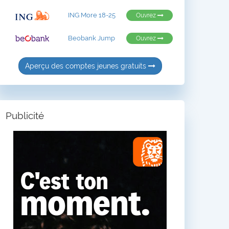
ING More 18-25
Ouvrez
Beobank Jump
Ouvrez
Aperçu des comptes jeunes gratuits
Publicité