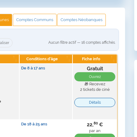
unes
Comptes
Communs
Comptes
Néobanques
Aucun filtre actif — 16 comptes affichés.
aliser
Conditions d'âge
Fiche info
De
8
à
17
ans
Gratuit
Ouvrez
🎁 Recevez
2 tickets de ciné
p
Détails
80
De
18
à
25
ans
22,
€
par an