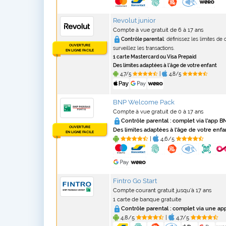
Revolut junior
Compte à vue gratuit de 6 à 17 ans
Contrôle parental
: définissez les limites de
OUVERTURE
surveillez les transactions.
EN LIGNE FACILE
1 carte Mastercard ou Visa Prepaid
Des limites adaptées à l'âge de votre enfant
4,7/5
|
4,8/5
BNP Welcome Pack
Compte à vue gratuit de 0 à 17 ans
Contrôle parental :
complet via l'app B
OUVERTURE
Des limites adaptées à l'âge de votre enfa
EN LIGNE FACILE
|
4,6/5
Fintro Go Start
Compte courant gratuit jusqu'à 17 ans
1 carte de banque gratuite
Contrôle parental :
complet via une ap
4,8/5
|
4,7/5