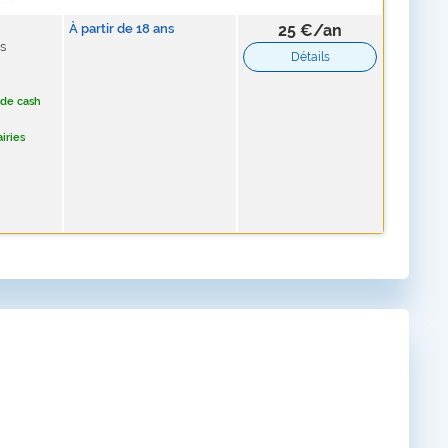
À partir de
18
ans
25 €/an
ns
Détails
 de cash
airies