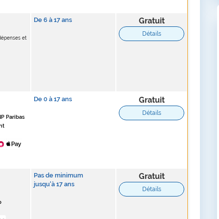
De
6
à
17
ans
Gratuit
Détails
 dépenses et
De
0
à
17
ans
Gratuit
Détails
NP Paribas
nt
Pas de minimum
Gratuit
jusqu'à 17 ans
Détails
p