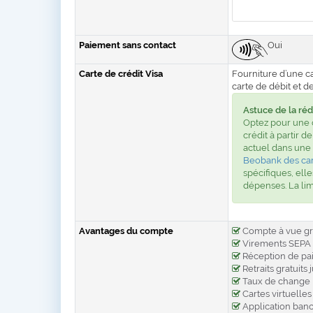
Paiement sans contact
Oui
Carte de crédit Visa
Fourniture d’une c
carte de débit et de
Astuce de la réd
Optez pour une 
crédit à partir d
actuel dans une
Beobank des car
spécifiques, el
dépenses. La lim
Avantages du compte
Compte à vue gra
Virements SEPA g
Réception de pa
Retraits gratuits 
Taux de change R
Cartes virtuelles 
Application banc