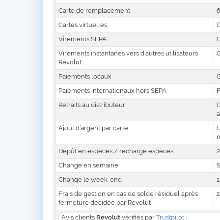
Carte de remplacement
6
Cartes virtuelles
G
Virements SEPA
G
Virements instantanés vers d’autres utilisateurs
G
Revolut
Paiements locaux
G
Paiements internationaux hors SEPA
F
Retraits au distributeur
G
a
Ajout d’argent par carte
G
n
Dépôt en espèces / recharge espèces
2
Change en semaine
S
Change le week-end
1
Frais de gestion en cas de solde résiduel après
2
fermeture décidée par Revolut
Avis clients
Revolut
vérifiés par
Trustpilot
: