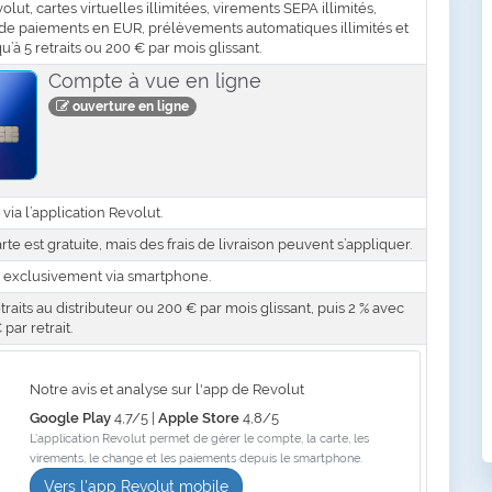
olut, cartes virtuelles illimitées, virements SEPA illimités,
e de paiements en EUR, prélèvements automatiques illimités et
squ’à 5 retraits ou 200 € par mois glissant.
Compte à vue en ligne
ouverture en ligne
via l’application Revolut.
rte est gratuite, mais des frais de livraison peuvent s’appliquer.
 exclusivement via smartphone.
etraits au distributeur ou 200 € par mois glissant, puis 2 % avec
ar retrait.
Notre avis et analyse sur l'app de Revolut
Google Play
4,7/5 |
Apple Store
4,8/5
L’application Revolut permet de gérer le compte, la carte, les
virements, le change et les paiements depuis le smartphone.
Vers l'app Revolut mobile