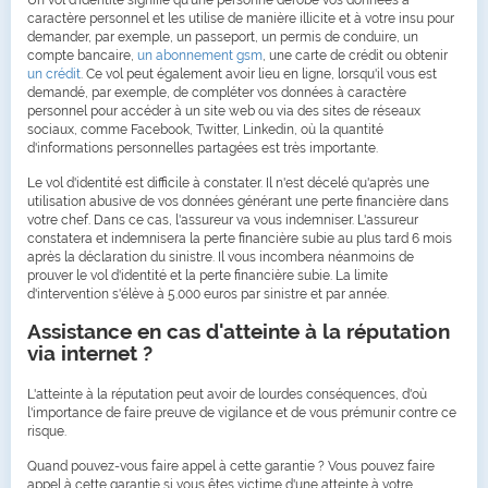
Un vol d'identité signifie qu'une personne dérobe vos données à
caractère personnel et les utilise de manière illicite et à votre insu pour
demander, par exemple, un passeport, un permis de conduire, un
compte bancaire,
un abonnement gsm
, une carte de crédit ou obtenir
un crédit
. Ce vol peut également avoir lieu en ligne, lorsqu'il vous est
demandé, par exemple, de compléter vos données à caractère
personnel pour accéder à un site web ou via des sites de réseaux
sociaux, comme Facebook, Twitter, Linkedin, où la quantité
d'informations personnelles partagées est très importante.
Le vol d'identité est difficile à constater. Il n'est décelé qu'après une
utilisation abusive de vos données générant une perte financière dans
votre chef. Dans ce cas, l'assureur va vous indemniser. L'assureur
constatera et indemnisera la perte financière subie au plus tard 6 mois
après la déclaration du sinistre. Il vous incombera néanmoins de
prouver le vol d'identité et la perte financière subie. La limite
d'intervention s'élève à 5.000 euros par sinistre et par année.
Assistance en cas d'atteinte à la réputation
via internet ?
L'atteinte à la réputation peut avoir de lourdes conséquences, d'où
l'importance de faire preuve de vigilance et de vous prémunir contre ce
risque.
Quand pouvez-vous faire appel à cette garantie ? Vous pouvez faire
appel à cette garantie si vous êtes victime d'une atteinte à votre