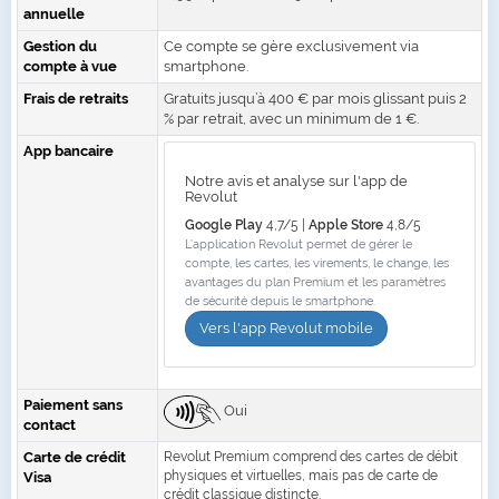
annuelle
Gestion du
Ce compte se gère exclusivement via
compte à vue
smartphone.
Frais de retraits
Gratuits jusqu’à 400 € par mois glissant puis 2
% par retrait, avec un minimum de 1 €.
App bancaire
Notre avis et analyse sur l'app de
Revolut
Google Play
4,7/5 |
Apple Store
4,8/5
L’application Revolut permet de gérer le
compte, les cartes, les virements, le change, les
avantages du plan Premium et les paramètres
de sécurité depuis le smartphone.
Vers l'app Revolut mobile
Paiement sans
Oui
contact
Carte de crédit
Revolut Premium comprend des cartes de débit
physiques et virtuelles, mais pas de carte de
Visa
crédit classique distincte.