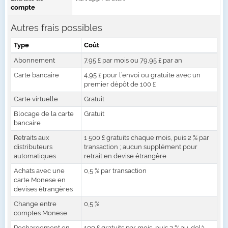
compte
Autres frais possibles
Type
Coût
Abonnement
7,95 £ par mois ou 79,95 £ par an
Carte bancaire
4,95 £ pour l’envoi ou gratuite avec un
premier dépôt de 100 £
Carte virtuelle
Gratuit
Blocage de la carte
Gratuit
bancaire
Retraits aux
1 500 £ gratuits chaque mois, puis 2 % par
distributeurs
transaction ; aucun supplément pour
automatiques
retrait en devise étrangère
Achats avec une
0,5 % par transaction
carte Monese en
devises étrangères
Change entre
0,5 %
comptes Monese
Rechargement en
100 £ gratuits par mois, puis 3 % au-delà