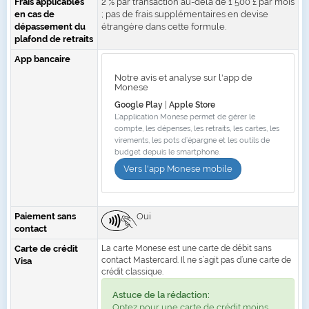
Frais applicables
2 % par transaction au-delà de 1 500 £ par mois
en cas de
; pas de frais supplémentaires en devise
dépassement du
étrangère dans cette formule.
plafond de retraits
App bancaire
Notre avis et analyse sur l'app de
Monese
Google Play
|
Apple Store
L’application Monese permet de gérer le
compte, les dépenses, les retraits, les cartes, les
virements, les pots d’épargne et les outils de
budget depuis le smartphone.
Vers l'app Monese mobile
Paiement sans
Oui
contact
Carte de crédit
La carte Monese est une carte de débit sans
contact Mastercard. Il ne s’agit pas d’une carte de
Visa
crédit classique.
Astuce de la rédaction:
Optez pour une carte de crédit moins