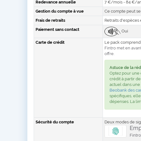
Redevance annuelle
7 €/mois - 84 €/a
Gestion du compte à vue
Ce compte peut se 
Frais de retraits
Retraits d'espèces e
Paiement sans contact
Oui
Carte de crédit
Le pack comprend 2
Fintro met en avant
offre.
Astuce de la réd
Optez pour une 
crédit à partir d
actuel dans une
Beobank des car
spécifiques, el
dépenses. La lim
Sécurité du compte
Deux modes de sign
Empr
Fintro