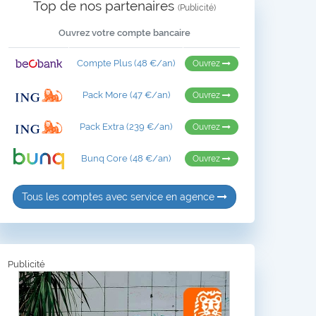
Top de nos partenaires
(Publicité)
Ouvrez votre compte bancaire
Compte Plus (48 €/an)
Ouvrez
Pack More (47 €/an)
Ouvrez
Pack Extra (239 €/an)
Ouvrez
Bunq Core (48 €/an)
Ouvrez
Tous les comptes avec service en agence
Publicité