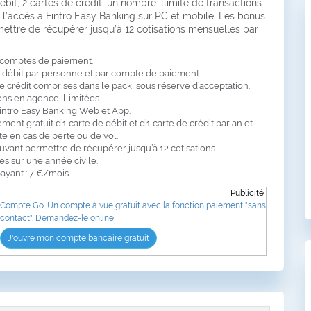
ébit, 2 cartes de crédit, un nombre illimité de transactions
 l’accès à Fintro Easy Banking sur PC et mobile. Les bonus
ettre de récupérer jusqu’à 12 cotisations mensuelles par
 comptes de paiement.
e débit par personne et par compte de paiement.
de crédit comprises dans le pack, sous réserve d’acceptation.
ons en agence illimitées.
intro Easy Banking Web et App.
nt gratuit d’1 carte de débit et d’1 carte de crédit par an et
e en cas de perte ou de vol.
vant permettre de récupérer jusqu’à 12 cotisations
s sur une année civile.
yant : 7 €/mois.
Publicité
Compte Go. Un compte à vue gratuit avec la fonction paiement "sans
contact". Demandez-le online!
J'ouvre mon compte bancaire gratuit