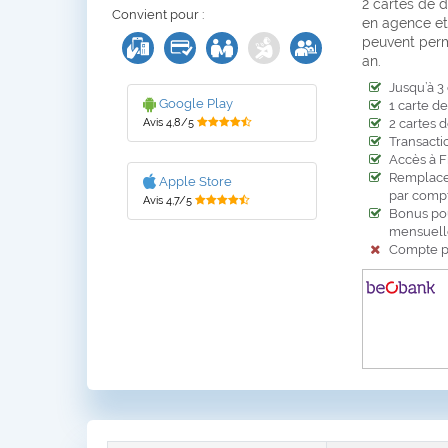
2 cartes de d
Convient pour :
en agence et
peuvent perm
an.
Jusqu’à 3
Google Play
1 carte d
Avis 4,8/5
2 cartes 
Transacti
Accès à F
Remplaceme
Apple Store
par compt
Avis 4,7/5
Bonus pou
mensuelle
Compte pa