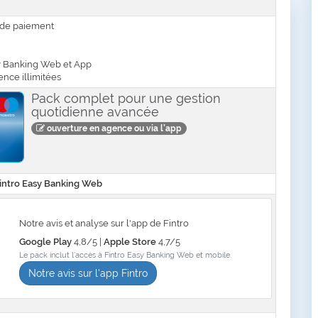
 de paiement
sy Banking Web et App
ence illimitées
Pack complet pour une gestion
quotidienne avancée
ouverture en agence ou via l’app
Fintro Easy Banking Web
Notre avis et analyse sur l'app de Fintro
Google Play
4,8/5 |
Apple Store
4,7/5
Le pack inclut l’accès à Fintro Easy Banking Web et mobile.
Notre avis sur l'app Fintro