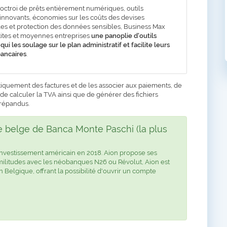
octroi de prêts entièrement numériques, outils
nnovants, économies sur les coûts des devises
les et protection des données sensibles, Business Max
tites et moyennes entreprises
une panoplie d'outils
i les soulage sur le plan administratif et facilite leurs
bancaires
.
ement des factures et de les associer aux paiements, de
de calculer la TVA ainsi que de générer des fichiers
 répandus.
le belge de Banca Monte Paschi (la plus
'investissement américain en 2018. Aion propose ses
militudes avec les néobanques N26 ou Révolut, Aion est
n Belgique, offrant la possibilité d'ouvrir un compte