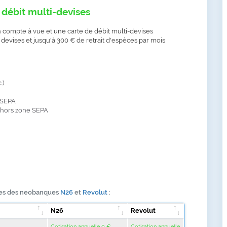
débit multi-devises
ompte à vue et une carte de débit multi-devises
devises et jusqu'à 300 € de retrait d'espèces par mois
.)
e SEPA
t hors zone SEPA
tes des neobanques
N26
et
Revolut
:
N26
Revolut
Cotisation annuelle 0 €
Cotisation annuelle