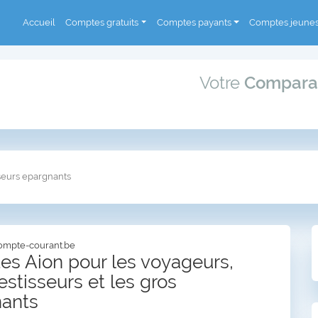
Accueil
Comptes gratuits
Comptes payants
Comptes jeune
Votre
Compara
seurs epargnants
ompte-courant.be
s Aion pour les voyageurs,
estisseurs et les gros
ants