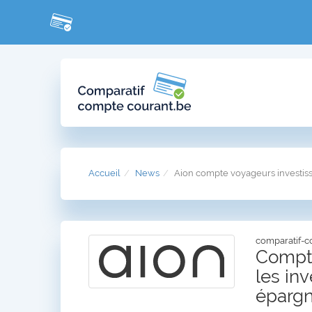
Accueil
News
Aion compte voyageurs investis
comparatif-c
Compte
les inv
épargn