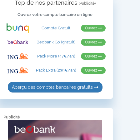
Top de nos partenaires
(Publicité)
Ouvrez votre compte bancaire en ligne
Compte Gratuit
Ouvrez
Beobank Go (gratuit)
Ouvrez
Pack More (47€/an)
Ouvrez
Pack Extra (239€/an)
Ouvrez
Aperçu des comptes bancaires gratuits
Publicité