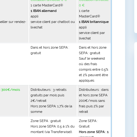
1 carte MasterCard®
0 €
1 IBAN allemand
1 carte
appli
MasterCard®
eiller sur rendez-
service client par chatbot ou
1 IBAN britannique
livechat
appli
service client par
livechat
Dans et hors zone SEPA :
Dans et hors zone
gratuit
SEPA : gratuit
Sauf le weekend
où des frais
compris entre 0,5%
et 2% peuvent être
appliqués
A : 300€/mois
Distributeurs : 3 retraits
Distributeurs : dans
gratuits par mois puis
et hors zone SEPA
2€/retrait
200€/mois sans
Hors zone SEPA: 1,7% de la
frais puis 2% par
somme
retrait
Zone SEPA : gratuit
Zone SEPA :
Hors zone SEPA :0,5 à 1% du
Gratuit
montant (via Transferwise)).
Hors zone SEPA : 1