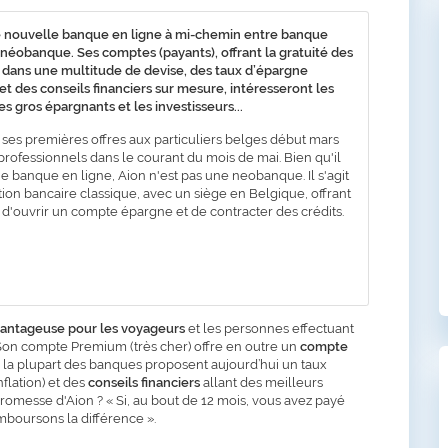
e nouvelle banque en ligne à mi-chemin entre banque
 néobanque. Ses comptes (payants), offrant la gratuité des
 dans une multitude de devise, des taux d’épargne
t des conseils financiers sur mesure, intéresseront les
es gros épargnants et les investisseurs...
 ses premières offres aux particuliers belges début mars
professionnels dans le courant du mois de mai. Bien qu'il
ne banque en ligne, Aion n'est pas une neobanque. Il s'agit
ution bancaire classique, avec un siège en Belgique, offrant
té d'ouvrir un compte épargne et de contracter des crédits.
antageuse pour les voyageurs
et les personnes effectuant
Son compte Premium (très cher) offre en outre un
compte
 la plupart des banques proposent aujourd’hui un taux
nflation) et des
conseils financiers
allant des meilleurs
romesse d'Aion ? « Si, au bout de 12 mois, vous avez payé
boursons la différence ».