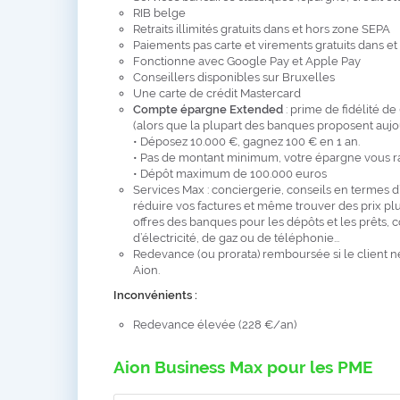
RIB belge
Retraits illimités gratuits dans et hors zone SEPA
Paiements pas carte et virements gratuits dans e
Fonctionne avec Google Pay et Apple Pay
Conseillers disponibles sur Bruxelles
Une carte de crédit Mastercard
Compte épargne Extended
: prime de fidélité d
(alors que la plupart des banques proposent aujour
• Déposez 10.000 €, gagnez 100 € en 1 an.
• Pas de montant minimum, votre épargne vous r
• Dépôt maximum de 100.000 euros
Services Max : conciergerie, conseils en termes d
réduire vos factures et même trouver des prix pl
offres des banques pour les dépôts et les prêts, c
d’électricité, de gaz ou de téléphonie...
Redevance (ou prorata) remboursée si le client n
Aion.
Inconvénients :
Redevance élevée (228 €/an)
Aion Business Max pour les PME