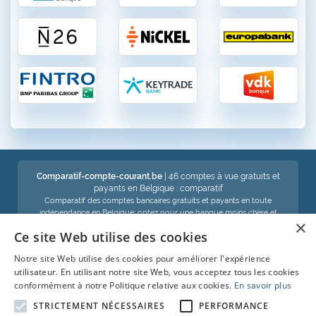
Comparatif-compte-courant.be
| 46 comptes à vue gratuits et
payants en Belgique : comparatif
Comparatif des comptes bancaires gratuits et payants en toute
indépendance en Belgique: optez pour une banque moins chère et
×
économisez !
Ce site Web utilise des cookies
Notre site Web utilise des cookies pour améliorer l'expérience
Voir aussi :
utilisateur. En utilisant notre site Web, vous acceptez tous les cookies
conformément à notre Politique relative aux cookies.
En savoir plus
Compte d'épargne
STRICTEMENT NÉCESSAIRES
PERFORMANCE