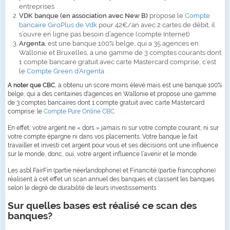
entreprises
VDK banque (en association avec New B)
propose le
Compte
bancaire GiroPlus de Vdk
pour 42€/an avec 2 cartes de débit, il
s’ouvre en ligne pas besoin d’agence (compte Internet)
Argenta
, est une banque 100% belge, qui a 35 agences en
Wallonie et Bruxelles, a une gamme de 3 comptes courants dont
1 compte bancaire gratuit avec carte Mastercard comprise, c’est
le
Compte Green d’Argenta
A noter que CBC
, a obtenu un score moins élevé mais est une banque 100%
belge, qui a des centaines d'agences en Wallonie et propose une gamme
de 3 comptes bancaires dont 1 compte gratuit avec carte Mastercard
comprise: le
Compte Pure Online CBC
En effet, votre argent ne « dors » jamais ni sur votre compte courant, ni sur
votre compte épargne ni dans vos placements. Votre banque le fait
travailler et investi cet argent pour vous et ses décisions ont une influence
sur le monde, donc, oui, votre argent influence l’avenir et le monde.
Les asbl FairFin (partie néerlandophone) et Financité (partie francophone)
réalisent à cet effet un scan annuel des banques et classent les banques
selon le degré de durabilité de leurs investissements :
Sur quelles bases est réalisé ce scan des
banques?