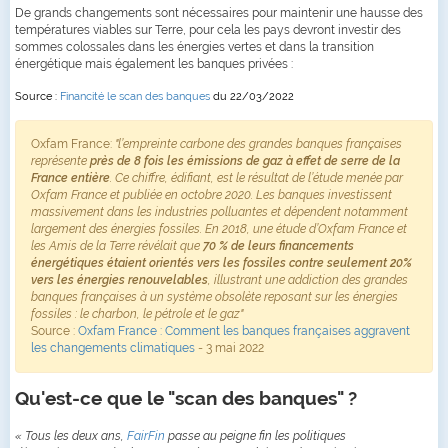
De grands changements sont nécessaires pour maintenir une hausse des
températures viables sur Terre, pour cela les pays devront investir des
sommes colossales dans les énergies vertes et dans la transition
énergétique mais également les banques privées :
Source :
Financité le scan des banques
du 22/03/2022
Oxfam France:
"l’empreinte carbone des grandes banques françaises
représente
près de 8 fois les émissions de gaz à effet de serre de la
France entière
. Ce chiffre, édifiant, est le résultat de l’étude menée par
Oxfam France et publiée en octobre 2020. Les banques investissent
massivement dans les industries polluantes et dépendent notamment
largement des énergies fossiles. En 2018, une étude d’Oxfam France et
les Amis de la Terre révélait que
70 % de leurs financements
énergétiques étaient orientés vers les fossiles contre seulement 20%
vers les énergies renouvelables
, illustrant une addiction des grandes
banques françaises à un système obsolète reposant sur les énergies
fossiles : le charbon, le pétrole et le gaz"
Source :
Oxfam France : Comment les banques françaises aggravent
les changements climatiques
- 3 mai 2022
Qu'est-ce que le "scan des banques" ?
« Tous les deux ans,
FairFin
passe au peigne fin les politiques