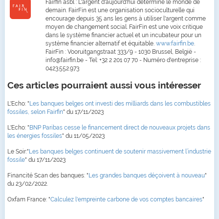
Fairfin asbl : L'argent d'aujourd'hui détermine le monde de
demain. FairFin est une organisation socioculturelle qui
encourage depuis 35 ans les gens à utiliser l'argent comme
moyen de changement social. FairFin est une voix critique
dans le système financier actuel et un incubateur pour un
système financier alternatif et équitable.
www.fairfin.be
.
FairFin : Vooruitgangstraat 333/9 - 1030 Brussel, België -
info@fairfin.be - Tel: +32 2 201 07 70 - Numéro d'entreprise :
0423.552.973
Ces articles pourraient aussi vous intéresser
L'Echo: "
Les banques belges ont investi des milliards dans les combustibles
fossiles, selon Fairfin
" du 17/11/2023
L'Echo: "
BNP Paribas cesse le financement direct de nouveaux projets dans
les énergies fossiles
" du 11/05/2023
Le Soir:"
Les banques belges continuent de soutenir massivement l’industrie
fossile
" du 17/11/2023
Financité Scan des banques: "
Les grandes banques déçoivent à nouveau
"
du 23/02/2022.
Oxfam France: "
Calculez l'empreinte carbone de vos comptes bancaires
"