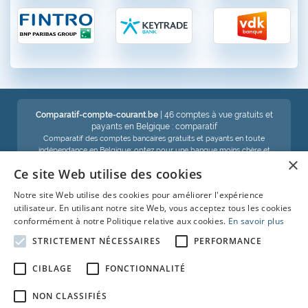
Comparatif-compte-courant.be
| 46 comptes à vue gratuits et
payants en Belgique : comparatif
Comparatif des comptes bancaires gratuits et payants en toute
indépendance en Belgique: optez pour une banque moins chère et
×
économisez !
Ce site Web utilise des cookies
Notre site Web utilise des cookies pour améliorer l'expérience
Voir aussi :
utilisateur. En utilisant notre site Web, vous acceptez tous les cookies
conformément à notre Politique relative aux cookies.
En savoir plus
Compte d'épargne
STRICTEMENT NÉCESSAIRES
PERFORMANCE
Comparatif-carte-de-crédit
CIBLAGE
FONCTIONNALITÉ
Crédit-auto
NON CLASSIFIÉS