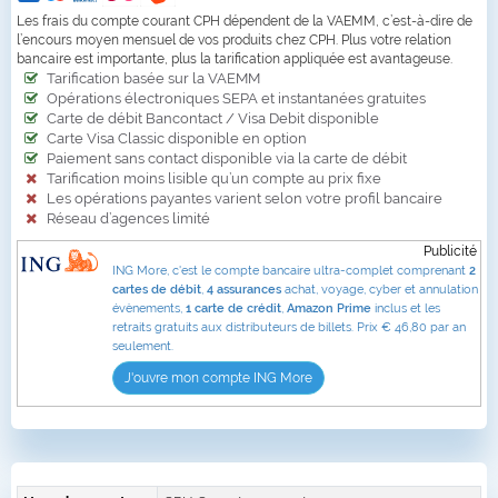
Les frais du compte courant CPH dépendent de la VAEMM, c’est-à-dire de
l’encours moyen mensuel de vos produits chez CPH. Plus votre relation
bancaire est importante, plus la tarification appliquée est avantageuse.
Tarification basée sur la VAEMM
Opérations électroniques SEPA et instantanées gratuites
Carte de débit Bancontact / Visa Debit disponible
Carte Visa Classic disponible en option
Paiement sans contact disponible via la carte de débit
Tarification moins lisible qu’un compte au prix fixe
Les opérations payantes varient selon votre profil bancaire
Réseau d’agences limité
Publicité
ING More, c'est le compte bancaire ultra-complet comprenant
2
cartes de débit
,
4 assurances
achat, voyage, cyber et annulation
évènements,
1 carte de crédit
,
Amazon Prime
inclus et les
retraits gratuits aux distributeurs de billets. Prix € 46,80 par an
seulement.
J'ouvre mon compte ING More