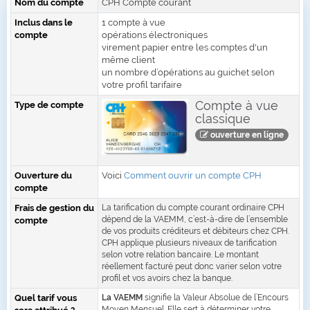
Nom du compte
CPH Compte courant
Inclus dans le
1 compte à vue
compte
opérations électroniques
virement papier entre les comptes d'un
même client
un nombre d’opérations au guichet selon
votre profil tarifaire
Compte à vue
Type de compte
classique
ouverture en ligne
Ouverture du
Voici
Comment ouvrir un compte CPH
compte
Frais de gestion du
La tarification du compte courant ordinaire CPH
dépend de la VAEMM, c’est-à-dire de l’ensemble
compte
de vos produits créditeurs et débiteurs chez CPH.
CPH applique plusieurs niveaux de tarification
selon votre relation bancaire. Le montant
réellement facturé peut donc varier selon votre
profil et vos avoirs chez la banque.
Quel tarif vous
La VAEMM
signifie la Valeur Absolue de l’Encours
Moyen Mensuel. Elle sert à déterminer votre