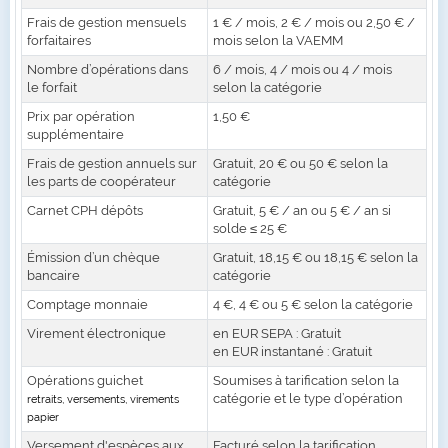
Frais de gestion mensuels
1 € / mois, 2 € / mois ou 2,50 € /
forfaitaires
mois selon la VAEMM
Nombre d’opérations dans
6 / mois, 4 / mois ou 4 / mois
le forfait
selon la catégorie
Prix par opération
1,50 €
supplémentaire
Frais de gestion annuels sur
Gratuit, 20 € ou 50 € selon la
les parts de coopérateur
catégorie
Carnet CPH dépôts
Gratuit, 5 € / an ou 5 € / an si
solde ≤ 25 €
Émission d’un chèque
Gratuit, 18,15 € ou 18,15 € selon la
bancaire
catégorie
Comptage monnaie
4 €, 4 € ou 5 € selon la catégorie
Virement électronique
en EUR SEPA : Gratuit
en EUR instantané : Gratuit
Opérations guichet
Soumises à tarification selon la
catégorie et le type d’opération
retraits, versements, virements
papier
Versement d'espèces aux
Facturé selon la tarification