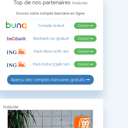
Top de nos partenaires
(Publicité)
Ouvrez votre compte bancaire en ligne
Compte Gratuit
Ouvrez
Beobank Go (gratuit)
Ouvrez
Pack More (47€/an)
Ouvrez
Pack Extra (239€/an)
Ouvrez
Aperçu des comptes bancaires gratuits
Publicité