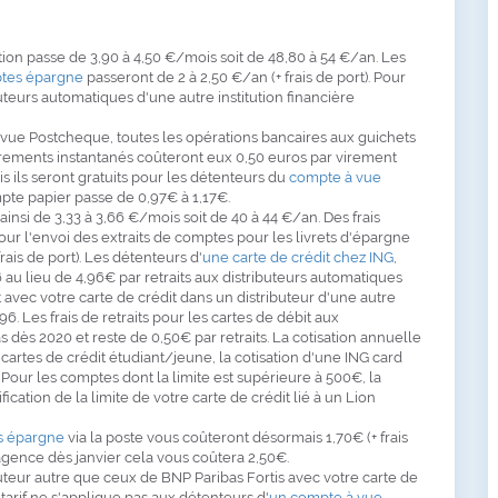
sation passe de 3,90 à 4,50 €/mois soit de 48,80 à 54 €/an. Les
tes épargne
passeront de 2 à 2,50 €/an (+ frais de port). Pour
ibuteurs automatiques d'une autre institution financière
à vue Postcheque, toutes les opérations bancaires aux guichets
irements instantanés coûteront eux 0,50 euros par virement
s ils seront gratuits pour les détenteurs du
compte à vue
ompte papier passe de 0,97€ à 1,17€.
nsi de 3,33 à 3,66 €/mois soit de 40 à 44 €/an. Des frais
r l'envoi des extraits de comptes pour les livrets d'épargne
rais de port). Les détenteurs d'
une carte de crédit chez ING
,
 6 au lieu de 4,96€ par retraits aux distributeurs automatiques
nt avec votre carte de crédit dans un distributeur d'une autre
. Les frais de retraits pour les cartes de débit aux
dès 2020 et reste de 0,50€ par retraits. La cotisation annuelle
 cartes de crédit étudiant/jeune, la cotisation d'une ING card
Pour les comptes dont la limite est supérieure à 500€, la
ification de la limite de votre carte de crédit lié à un Lion
s épargne
via la poste vous coûteront désormais 1,70€ (+ frais
l'agence dès janvier cela vous coûtera 2,50€.
ibuteur autre que ceux de BNP Paribas Fortis avec votre carte de
 tarif ne s'applique pas aux détenteurs d'
un compte à vue