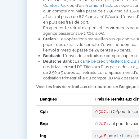
Comfort Pack
ou d'un
Premium Pack
. Les opératio
d'un compte ordinaire passe de 1,25€/mois à 1,75
affecté, il passe de 8€/carte à 10€/carte. L'envoi 
en plus des frais de port.
En agence, le retrait d'argent et les virements pap
agence passeront de 1,50€ à 6€.
Crelan :
Les opérations manuelles aux guichets augm
papier des extraits de compte, l'envoi hebdomadair
l'envoi trimestriel passe de 25 cents à 50 cents.
Beobank :
L'envoi des extraits de compte papier se
Deutsche Bank :
La
carte de crédit Mastercard DB 
crédit Mastercard DB Titanium Plus passe de 20 à 30€
de 2,50 à 5 euros par retraits. Le remplacement d
cotisation trimestrielle du compte DB M@x passera 
Voici les frais de retrait aux distributeurs en Belgiqu
Banques
Frais de retraits aux d
3
Cph
0,50€ à 1€
pour le
com
Bnp
0,70€
sauf pour les pac
Ing
0,50€
pour le
Lion acc