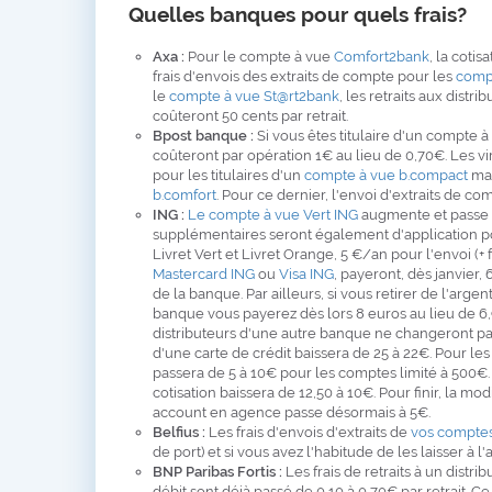
Quelles banques pour quels frais?
Axa :
Pour le compte à vue
Comfort2bank
, la coti
frais d'envois des extraits de compte pour les
comp
le
compte à vue St@rt2bank
, les retraits aux distr
coûteront 50 cents par retrait.
Bpost banque :
Si vous êtes titulaire d'un compte 
coûteront par opération 1€ au lieu de 0,70€. Les v
pour les titulaires d'un
compte à vue b.compact
mai
b.comfort
. Pour ce dernier, l'envoi d'extraits de c
ING :
Le compte à vue Vert ING
augmente et passe ai
supplémentaires seront également d'application pou
Livret Vert et Livret Orange, 5 €/an pour l'envoi (+ f
Mastercard ING
ou
Visa ING
, payeront, dès janvier,
de la banque. Par ailleurs, si vous retirer de l'arge
banque vous payerez dès lors 8 euros au lieu de 6,96
distributeurs d'une autre banque ne changeront pas 
d'une carte de crédit baissera de 25 à 22€. Pour les
passera de 5 à 10€ pour les comptes limité à 500€. 
cotisation baissera de 12,50 à 10€. Pour finir, la mod
account en agence passe désormais à 5€.
Belfius :
Les frais d'envois d'extraits de
vos compte
de port) et si vous avez l'habitude de les laisser à 
BNP Paribas Fortis :
Les frais de retraits à un distr
débit sont déjà passé de 0,10 à 0,70€ par retrait. Ce