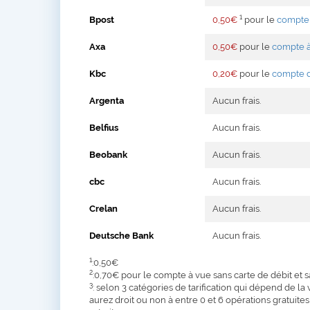
1
Bpost
0,50€
pour le
compte
Axa
0,50€
pour le
compte à
Kbc
0,20€
pour le
compte 
Argenta
Aucun frais.
Belfius
Aucun frais.
Beobank
Aucun frais.
cbc
Aucun frais.
Crelan
Aucun frais.
Deutsche Bank
Aucun frais.
1
:0,50€
2
:0,70€ pour le compte à vue sans carte de débit et s
3
: selon 3 catégories de tarification qui dépend de 
aurez droit ou non à entre 0 et 6 opérations gratuites