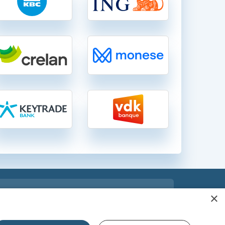
 comparatif
×
moins chère et économisez !