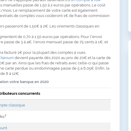
ns manuelles passe de 1,50 à 2 euros par opérations. Le coût
€/mois. Le remplacement de votre carte est également
d'extraits de comptes vous coûteront 1€ de frais de commission
iers passeront de 1,50€ à 2€. Les virements classiques en
entent de 0,70 à 1,50 euros par opérations. Pour l'envoi
e passe de 3 à 4€, l'envoi mensuel passe de 75 cents à 1€, et
ra facturé 1€ pour la plupart des comptes à vues.
Titanium
devient payante dès 2020 au prix de 20€ et la carte de
 par an. Ainsi que les frais de retraits avec celle-ci qui passe
'une carte perdue ou endommagée passe de 5 à 6,05€. Enfin, la
de 8 à 12€.
e selon votre banque en 2020
istributeurs concurrents
pte classique
2
ks.
ount
.