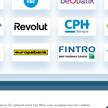
f-compte-courant.be
| 46 comptes à vue gratuits et payants en Belgique :
caires gratuits et payants en toute indépendance en Belgique: optez pour une banque 
ateur. En utilisant notre site Web, vous acceptez tous les cookies