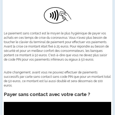
Le paiement sans contact est le moyen le plus hygiénique de payer vos
achats en ces temps de crise du coronavirus. Vous n'avez plus besoin de
toucher le clavier du terminal de paiement pour effectuer vos paiements.
Avant la crise ce montant était fixé à 25 euros. Pour répondre au besoin de
sécurité et pour un meilleur confort des consommateurs, les banques
portent ce montant à 50 euros. C'est-à-dire que vous ne devez plus saisir
de code PIN pour vos paiements inférieurs ou égaux à 50 euros.
Autre changement, avant vous ne pouviez effectuer de paiements
successifs par carte sans contact sans code PIN que pour un montant total
de 50 euros, ce montant est lui aussi doublé et sera désormais de 100
euros.
Payer sans contact avec votre carte ?