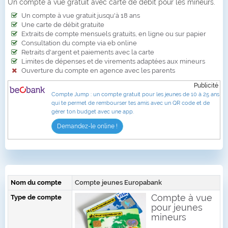
Un compte à vue gratuit avec carte de débit pour les mineurs.
Un compte à vue gratuit jusqu'à 18 ans
Une carte de débit gratuite
Extraits de compte mensuels gratuits, en ligne ou sur papier
Consultation du compte via eb online
Retraits d'argent et paiements avec la carte
Limites de dépenses et de virements adaptées aux mineurs
Ouverture du compte en agence avec les parents
Publicité
Compte Jump : un compte gratuit pour les jeunes de 10 à 25 ans
qui te permet de rembourser tes amis avec un QR code et de
gérer ton budget avec une app.
Demandez-le online !
Nom du compte
Compte jeunes Europabank
Compte à vue
Type de compte
pour jeunes
mineurs