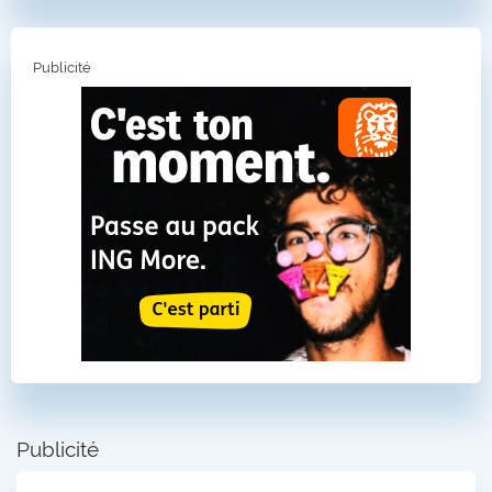
Publicité
Publicité