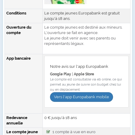
Conditions
Le compte jeunes Europabank est gratuit
jusqu'à 18 ans.
Ouverture du
Le compte jeunes est destiné aux mineurs.
compte
L'ouverture se fait en agence.
Le jeune doit venir avec ses parents ou
représentants légaux.
App bancaire
Notre avis sur l'app Europabank
Google Play
|
Apple Store
Le compte est consultable via eb online, ce qui
permet au jeune de suivre son budget chez lui
ou en déplacement.
Vers l'app Europabank mobile
Redevance
0 € jusqu'à 18 ans
annuelle
Le compte jeune
1 compte à vue en euro