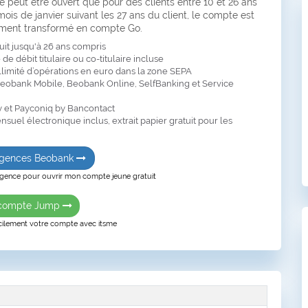
 peut être ouvert que pour des clients entre 10 et 26 ans
ois de janvier suivant les 27 ans du client, le compte est
ment transformé en compte Go.
uit jusqu'à 26 ans compris
de débit titulaire ou co-titulaire incluse
limité d’opérations en euro dans la zone SEPA
eobank Mobile, Beobank Online, SelfBanking et Service
 et Payconiq by Bancontact
nsuel électronique inclus, extrait papier gratuit pour les
 agences Beobank
agence pour ouvrir mon compte jeune gratuit
 compte Jump
cilement votre compte avec itsme