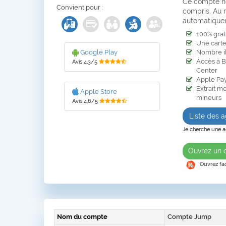
Ce compte ne
Convient pour :
compris. Au m
automatique
100% grat
Une carte 
Nombre il
Google Play
Accès à B
Avis 4,3/5
Center
Apple Pay
Extrait me
Apple Store
mineurs
Avis 4,6/5
Liste des
Je cherche une 
Ouvrez un
Ouvrez fa
Nom du compte
Compte Jump