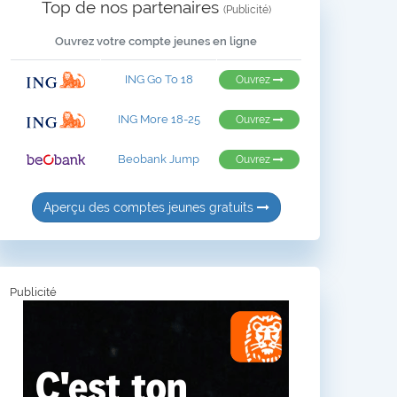
Top de nos partenaires
(Publicité)
Ouvrez votre compte jeunes en ligne
ING Go To 18
Ouvrez
ING More 18-25
Ouvrez
Beobank Jump
Ouvrez
Aperçu des comptes jeunes gratuits
Publicité