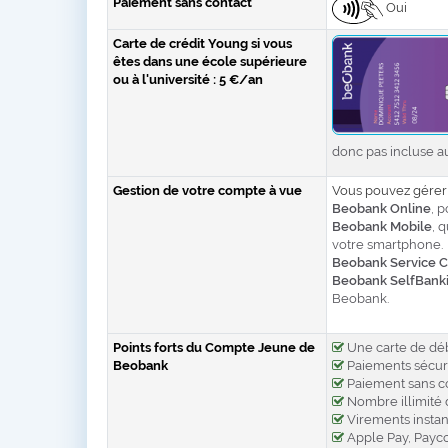
Paiement sans contact
Oui
Carte de crédit Young si vous
êtes dans une école supérieure
ou à l'université : 5 €/an
donc pas incluse 
Gestion de votre compte à vue
Vous pouvez gérer 
Beobank Online
, 
Beobank Mobile
, 
votre smartphone.
Beobank Service C
Beobank SelfBank
Beobank.
Points forts du Compte Jeune de
Une carte de déb
Beobank
Paiements sécuri
Paiement sans con
Nombre illimité 
Virements instan
Apple Pay, Payco