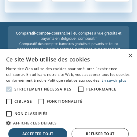
Comparatif-compte-courant.be
| 46 comptes à vue gratuits et
payants en Belgique : comparatif
Comparatif des comptes bancaires gratuits et payants en toute
indépendance en Belgique: optez pour une banque moins chère et
×
économisez !
Ce site Web utilise des cookies
Notre site Web utilise des cookies pour améliorer l'expérience
Voir aussi :
utilisateur. En utilisant notre site Web, vous acceptez tous les cookies
conformément à notre Politique relative aux cookies.
En savoir plus
Compte d'épargne
STRICTEMENT NÉCESSAIRES
PERFORMANCE
Comparatif-carte-de-crédit
CIBLAGE
FONCTIONNALITÉ
Crédit-auto
NON CLASSIFIÉS
Prêt-personnel
AFFICHER LES DÉTAILS
ACCEPTER TOUT
REFUSER TOUT
© Copyright 2026 • Tous droits réservés |
Faq
|
News
|
A propos
|
Cookies