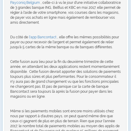
Payconiq Belgium
, celle-ci à vu le jour d'une initiative collaboratrice
de 3 grandes banque ING, Belfius et KBC en mai 2017, elle permet de
régler à l'aide de votre smartphone, vos courses dans les magasins,
de payer vos achats en ligne mais également de rembourser vos
amis directement.
Du côté de
l'app Bancontact
, elle offre les mêmes possibilités pour
payer ou pour recevoir de l'argent et permet également de relier
jusqu'à 5 cartes de la même banque ou de banques différentes.
Cette fusion aura lieu pour la fin du deuxième trimestre de cette
année, en attendant les deux applications restent momentanément
disponible. Cette fusion devrait apporter des solutions de paiements
toujours plus sûres et plus performantes. Pour le consommateur il
n'y aura pas de grand changement vu que les fonctions principales
ne changeront pas. Et pas de panique car la carte de banque
Bancontact sera toujours là après la fusion pour payer dans les
magasins ou en ligne.
Même si les paiements mobiles sont encore moins utilisés chez
nous par rapport à d'autres pays, on peut quand même dire que
ceux-ci gagnent de plus en plus de terrain. Rien que pour l'année
2017, le nombre total de paiements mobiles au moyen des applis de
Bancontact et de Payconiq est de quelque 15 millions de paiement