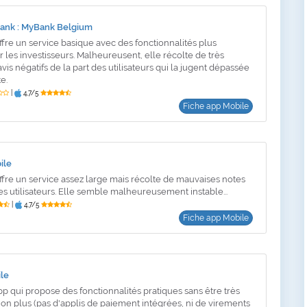
ank : MyBank Belgium
ffre un service basique avec des fonctionnalités plus
 les investisseurs. Malheureusent, elle récolte de très
is négatifs de la part des utilisateurs qui la jugent dépassée
e.
|
4,7/5
Fiche app Mobile
ile
ffre un service assez large mais récolte de mauvaises notes
es utilisateurs. Elle semble malheureusement instable...
|
4,7/5
Fiche app Mobile
le
pp qui propose des fonctionnalités pratiques sans être très
on plus (pas d'applis de paiement intégrées, ni de virements