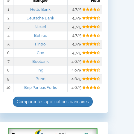
#
Banque
Note
1
Hello Bank
4,7/5
2
Deutsche Bank
4,7/5
3
Nickel
4,7/5
4
Belfius
4,7/5
5
Fintro
4,7/5
6
Cbc
4,7/5
7
Beobank
4,6/5
8
Ing
4,6/5
9
Bunq
4,6/5
10
Bnp Paribas Fortis
4,6/5
Comparer les applications bancaires