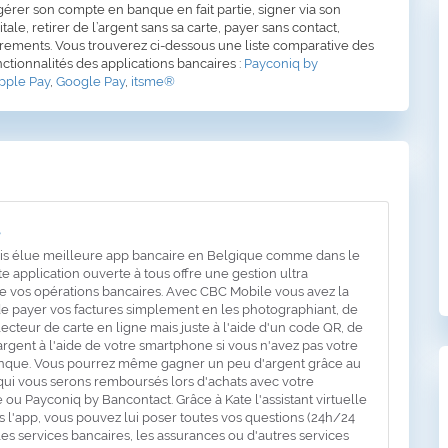
érer son compte en banque en fait partie, signer via son
tale, retirer de l’argent sans sa carte, payer sans contact,
irements. Vous trouverez ci-dessous une liste comparative des
nctionnalités des applications bancaires :
Payconiq by
pple Pay
,
Google Pay
,
itsme®
e
ois élue meilleure app bancaire en Belgique comme dans le
e application ouverte à tous offre une gestion ultra
e vos opérations bancaires. Avec CBC Mobile vous avez la
 de payer vos factures simplement en les photographiant, de
ecteur de carte en ligne mais juste à l'aide d'un code QR, de
'argent à l'aide de votre smartphone si vous n'avez pas votre
anque. Vous pourrez même gagner un peu d'argent grâce au
ui vous serons remboursés lors d'achats avec votre
ou Payconiq by Bancontact. Grâce à Kate l'assistant virtuelle
s l'app, vous pouvez lui poser toutes vos questions (24h/24
 les services bancaires, les assurances ou d'autres services