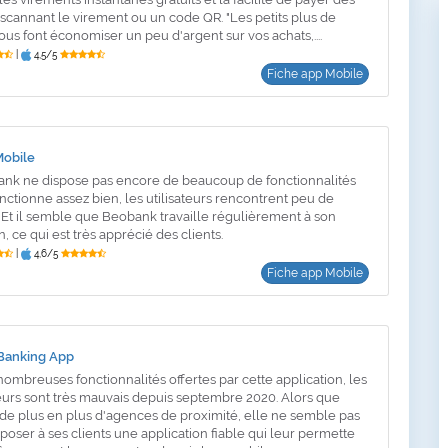
 scannant le virement ou un code QR. "Les petits plus de
ous font économiser un peu d'argent sur vos achats,....
|
4,5/5
Fiche app Mobile
Mobile
nk ne dispose pas encore de beaucoup de fonctionnalités
onctionne assez bien, les utilisateurs rencontrent peu de
Et il semble que Beobank travaille régulièrement à son
, ce qui est très apprécié des clients.
|
4,6/5
Fiche app Mobile
 Banking App
nombreuses fonctionnalités offertes par cette application, les
ateurs sont très mauvais depuis septembre 2020. Alors que
e plus en plus d'agences de proximité, elle ne semble pas
poser à ses clients une application fiable qui leur permette