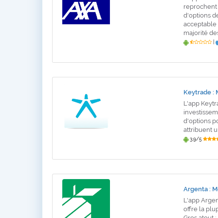
reprochent 
d'options d
acceptable 
majorité de
|
Keytrade : 
L'app Keytra
investisseme
d'options po
attribuent 
3,9/5
Argenta : M
L'app Argen
offre la pl
Gros atout :