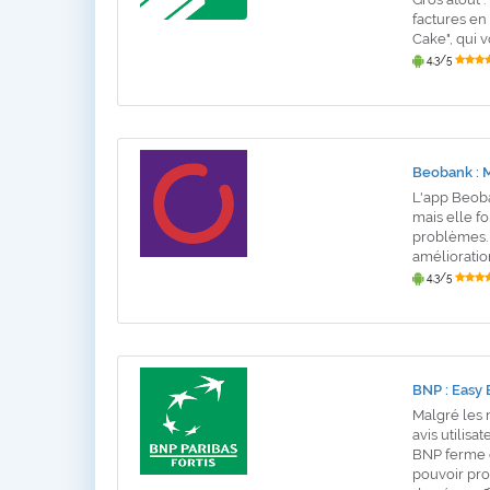
factures en
Cake", qui v
4,3/5
Beobank : 
L'app Beoba
mais elle f
problèmes. 
amélioration
4,3/5
BNP : Easy
Malgré les 
avis utilis
BNP ferme d
pouvoir pro