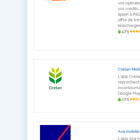
vos opérati
vos crédits
appel à ING
offre de tr
télécharger
4,7/5
Crelan Mob
L'app Crelan
reprochent 
incontournab
Google Play 
2,7/5
Axa mobile
L'app Axa mo