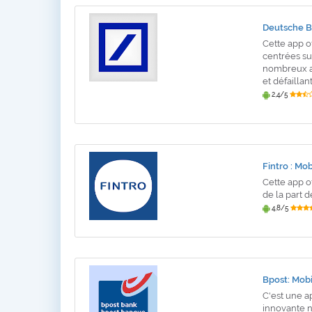
Deutsche B
Cette app o
centrées sur
nombreux av
et défaillant
2,4/5
Fintro : Mob
Cette app o
de la part d
4,8/5
Bpost: Mobi
C'est une a
innovante n