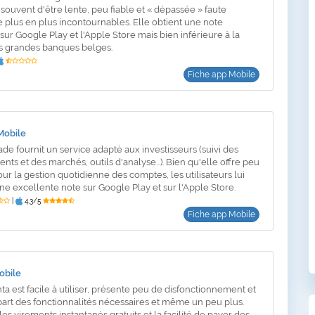
souvent d'être lente, peu fiable et « dépassée » faute
e plus en plus incontournables. Elle obtient une note
sur Google Play et l'Apple Store mais bien inférieure à la
s grandes banques belges.
Fiche app Mobile
Mobile
de fournit un service adapté aux investisseurs (suivi des
nts et des marchés, outils d'analyse...). Bien qu'elle offre peu
ur la gestion quotidienne des comptes, les utilisateurs lui
une excellente note sur Google Play et sur l'Apple Store.
|
4,3/5
Fiche app Mobile
obile
ta est facile à utiliser, présente peu de disfonctionnement et
upart des fonctionnalités nécessaires et même un peu plus.
 les virements instantanés gratuits et la facilité de payer des