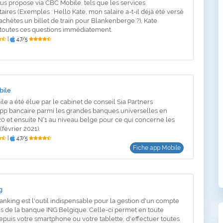
s propose via CBC Mobile, tels que les services
ires (Exemples : Hello Kate, mon salaire a-t-il déjà été versé
'achètes un billet de train pour Blankenberge ?), Kate
toutes ces questions immédiatement.
|
4,7/5
bile
le a été élue par le cabinet de conseil Sia Partners
pp bancaire parmi les grandes banques universelles en
0 et ensuite N°1 au niveau belge pour ce qui concerne les
février 2021).
|
4,7/5
Fiche app Mobile
g
anking est l'outil indispensable pour la gestion d'un compte
s de la banque ING Belgique. Celle-ci permet en toute
depuis votre smartphone ou votre tablette, d'effectuer toutes