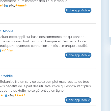
ficacement leurs comptes depuis leur mobile.
|
4,6/5
Fiche app Mobile
 : Mobile
'évaluer cette appli sur base des commentaires qui sont peu
lle semble en tout cas plutôt basique et n'est sans doute
 pratique (moyens de connexion limités et manque d'outils).
Fiche app Mobile
 : Mobile
ellobank offre un service assez complet mais récolte de très
s négatifs de la part des utilisateurs ce qui est d'autant plus
es comptes Hello ne se gèrent qu'en ligne.
|
4,7/5
Fiche app Mobile