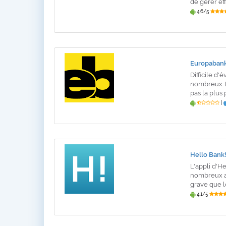
de gérer ef
4,6/5
Europabank
Difficile d
nombreux. E
pas la plus
|
Hello Bank!
L'appli d'H
nombreux avi
grave que l
4,1/5