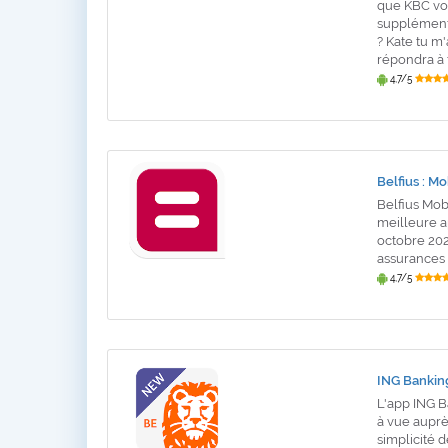
que KBC vou
supplémenta
? Kate tu m
répondra à 
4,7/5
Belfius : Mo
Belfius Mobi
meilleure a
octobre 202
assurances (
4,7/5
ING Bankin
L'app ING B
à vue auprè
simplicité 