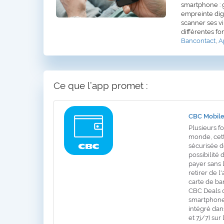
smartphone : g
empreinte digi
scanner ses v
différentes fo
Bancontact
,
A
Ce que l’app promet :
CBC Mobil
Plusieurs f
monde, cett
sécurisée d
possibilité
payer sans l
retirer de l
carte de b
CBC Deals q
smartphone 
intégré dan
et 7j/7) sur