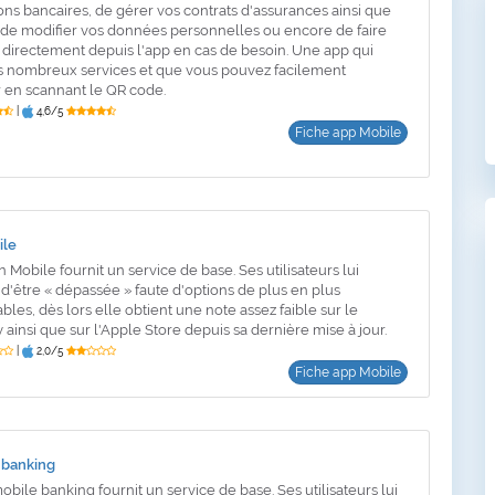
ons bancaires, de gérer vos contrats d'assurances ainsi que
, de modifier vos données personnelles ou encore de faire
 directement depuis l'app en cas de besoin. Une app qui
ès nombreux services et que vous pouvez facilement
 en scannant le QR code.
|
4,6/5
Fiche app Mobile
ile
 Mobile fournit un service de base. Ses utilisateurs lui
d'être « dépassée » faute d'options de plus en plus
les, dès lors elle obtient une note assez faible sur le
ainsi que sur l'Apple Store depuis sa dernière mise à jour.
|
2,0/5
Fiche app Mobile
 banking
bile banking fournit un service de base. Ses utilisateurs lui