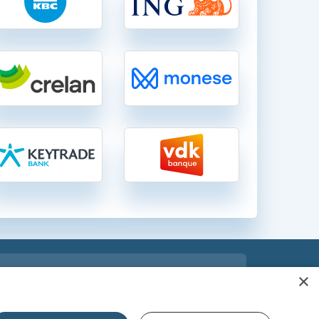
 comparatif
×
moins chère et économisez !