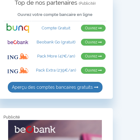
Top de nos partenaires
(Publicité)
Ouvrez votre compte bancaire en ligne
Compte Gratuit
Ouvrez
Beobank Go (gratuit)
Ouvrez
Pack More (47€/an)
Ouvrez
Pack Extra (239€/an)
Ouvrez
Aperçu des comptes bancaires gratuits
Publicité