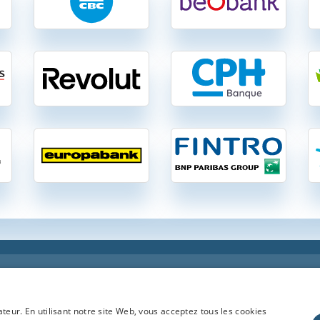
f-compte-courant.be
| 46 comptes à vue gratuits et payants en Belgique :
caires gratuits et payants en toute indépendance en Belgique: optez pour une banque 
ateur. En utilisant notre site Web, vous acceptez tous les cookies