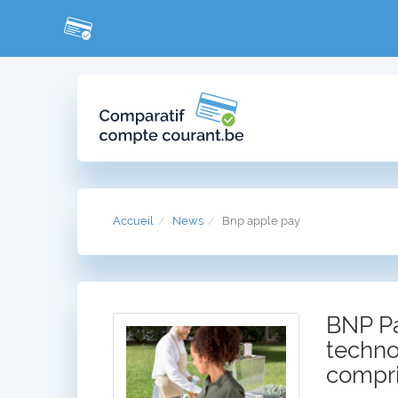
Accueil
News
Bnp apple pay
BNP Par
techno
compri