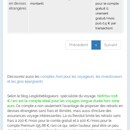
en devises
montant).
pour le compte
étrangères
gratuit (1
virement
gratuit/mois
puis 0,5 € par
transaction).
Précédent
1
Suivant
Découvrez aussi les
comptes Aion pour les voyageurs, les investisseurs
et les gros épargnants
Selon le blog
Lesglobeblogueurs
, spécialiste du voyage,
N26You (118
€/an) est le compte idéal pour les voyages longue durée hors zone
euro
. Ce compte a non seulement l'avantage de proposer des retraits en
devises étrangères sans frais et illimités, mais aussi d'inclure des
assurances voyage intéressantes. Là où Revolut limite les retraits sans
frais à 200 €/mois pour le comte gratuit et à 400 €/mois pour le
compte Premium (95,88 €/an) ce qui, selon l'auteur, peut être un peu