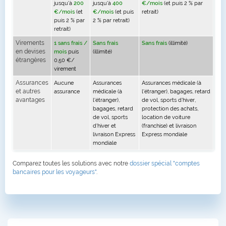
jusqu'à
200
jusqu'à
400
€/mois
(et puis 2 % par
€/mois
(et
€/mois
(et puis
retrait)
puis 2 % par
2 % par retrait)
retrait)
Virements
1 sans frais /
Sans frais
Sans frais
(illimité)
en devises
mois
puis
(illimité)
étrangères
0,50 €/
virement
Assurances
Aucune
Assurances
Assurances médicale (à
et autres
assurance
médicale (à
l'étranger), bagages, retard
avantages
l'étranger),
de vol, sports d'hiver,
bagages, retard
protection des achats,
de vol, sports
location de voiture
d'hiver et
(franchise) et livraison
livraison Express
Express mondiale
mondiale
Comparez toutes les solutions avec notre
dossier spécial "comptes
bancaires pour les voyageurs"
.