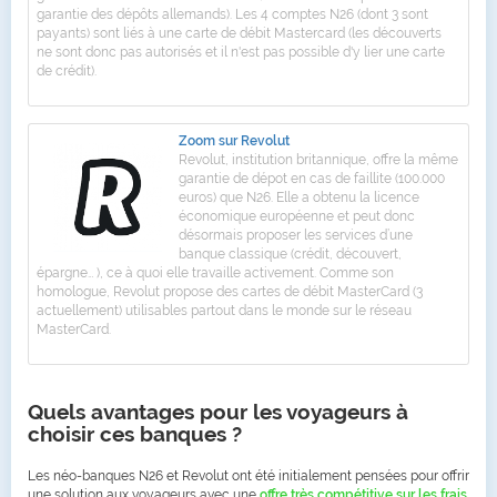
garantie des dépôts allemands). Les 4 comptes N26 (dont 3 sont
payants) sont liés à une carte de débit Mastercard (les découverts
ne sont donc pas autorisés et il n'est pas possible d'y lier une carte
de crédit).
Zoom sur Revolut
Revolut, institution britannique, offre la même
garantie de dépot en cas de faillite (100.000
euros) que N26. Elle a obtenu la licence
économique européenne et peut donc
désormais proposer les services d’une
banque classique (crédit, découvert,
épargne… ), ce à quoi elle travaille activement. Comme son
homologue, Revolut propose des cartes de débit MasterCard (3
actuellement) utilisables partout dans le monde sur le réseau
MasterCard.
Quels avantages pour les voyageurs à
choisir ces banques ?
Les néo-banques N26 et Revolut ont été initialement pensées pour offrir
une solution aux voyageurs avec une
offre très compétitive sur les frais