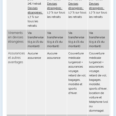
2€/retrait
Devises
Devises
Devises
Devises
étrangères :
étrangères :
étrangères :
étrangères :
1,7 % sur tous
1,7 % sur tous
1,7 % sur tous
1,7 % sur
les retraits
les retraits
les retraits
tous les
retraits
Virements
Via
Via
Via
Via
en devises
transferwise
transferwise
transferwise
transferwise
étrangères
(0,5 à 1% du
(0,5 à 1% du
(0,5 à 1% du
(0,5 à 1% du
montant)
montant)
montant)
montant)
Assurances
Aucune
Aucune
Couverture
Couverture
et autres
assurance
assurance
médicale
médicale
avantages
(urgence) +
(urgence) +
assurances
assurances
voyage,
voyage,
retard de vol,
retard de vol,
bagages,
bagages,
mobilité et
mobilité,
sports
sports d'hiver,
d'hiver.
location de
voiture et
téléphone (vol
ou
dommage).