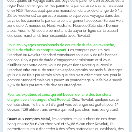
court quand on voyage dans des pays où le paiement en espèces est la
règle. Pour ne rien gâcher, les paiements par carte sont sans frais aussi
chez N26 (Revolut applique une majoration du taux de change de 0,5 à
2% les weekends) ce qui est précieux lorsque vous voyagez dans des
pays où les paiements par carte sont largement acceptés (Europe Hors
zone euro, Amérique du Nord, Australie, Nouvelle Zélande...). Dernier
atout, Aussi le 3d-secure permettant de payer en ligne sur la plupart
des sites marchands (non disponible avec Revolut).
Pour les voyages occasionnels de courte de durée, en revanche,
inutile de choisir un compte payant.
Les comptes gratuits N26
Standard ou Revolut Standard constituent tous deux de très bonnes
options. Il n’y a pas de durée d’engagement minimum et si vous
n’utilisez pas votre carte, vous ne payez rien ! Notez que Revolut
Standard offre 200 € de retrait en espèce gratuits par mois à l’étranger
(puis 2 % de frais par retrait) alors que rien n'est offert chez N26 pour le
compte Standard mais vous payez un pourcentage plus faible à savoir
1,7 % de frais par retrait de devises étrangères.
Pour les expatriés et ceux qui ont besoin de faire des transferts
d’argent vers l’étranger, c'est Revolut.
Chez Revolut, quelque soit le
compte choisi, le transfert d’argent vers l’étranger est gratuit pour 25
devises (N26 utilise transferwise qui n’est pas cher, mais pas gratuit).
Quant aux comptes Metal,
les comptes les plus chers de ces deux
banques (202,80 €/an chez N26 et 167,88 €/an chez Revolut), ils
permettent surtout d'accéder à des offres partenaires ou cashback, des