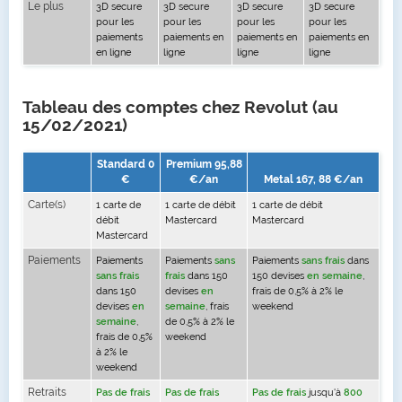
Le plus
3D secure
3D secure
3D secure
3D secure
pour les
pour les
pour les
pour les
paiements
paiements en
paiements en
paiements en
en ligne
ligne
ligne
ligne
Tableau des comptes chez Revolut (au
15/02/2021)
Standard 0
Premium 95,88
€
€/an
Metal 167, 88 €/an
Carte(s)
1 carte de
1 carte de débit
1 carte de débit
débit
Mastercard
Mastercard
Mastercard
Paiements
Paiements
Paiements
sans
Paiements
sans frais
dans
sans frais
frais
dans 150
150 devises
en semaine
,
dans 150
devises
en
frais de 0,5% à 2% le
devises
en
semaine
, frais
weekend
semaine
,
de 0,5% à 2% le
frais de 0,5%
weekend
à 2% le
weekend
Retraits
Pas de frais
Pas de frais
Pas de frais
jusqu'à
800