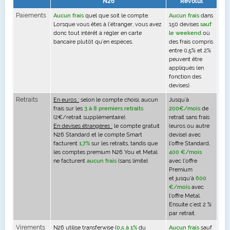
N26
Revolut
Paiements
Aucun frais
quel que soit le compte.
Aucun frais
dans
Lorsque vous êtes à l’étranger, vous avez
150 devises
sauf
donc tout intérêt à régler en carte
le weekend
où
bancaire plutôt qu’en espèces.
des frais compris
entre 0,5% et 2%
peuvent être
appliqués (en
fonction des
devises).
Retraits
En euros :
selon le compte choisi, aucun
Jusqu’à
frais sur les
3 à 8 premiers retraits
200€/mois
de
(2€/retrait supplémentaire).
retrait sans frais
En devises étrangères :
le compte gratuit
(euros ou autre
N26 Standard et le compte Smart
devise) avec
facturent
1,7%
sur les retraits, tandis que
l’offre Standard,
les comptes premium N26 You et Metal
400 €/mois
ne facturent
aucun frais
(sans limite).
avec l'offre
Premium
et jusqu'à
600
€/mois
avec
l'offre Metal.
Ensuite c’est 2 %
par retrait.
Virements
N26 utilise transferwise (
0,5 à 1%
du
Aucun frais
sauf