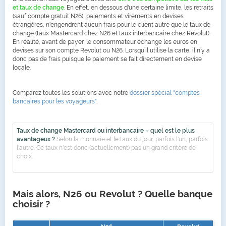
et taux de change
. En effet, en dessous d'une certaine limite, les retraits
(sauf compte gratuit N26), paiements et virements en devises
étrangères, n'engendrent aucun frais pour le client autre que le taux de
change (taux Mastercard chez N26 et taux interbancaire chez Revolut).
En réalité, avant de payer, le consommateur échange les euros en
devises sur son compte Revolut ou N26. Lorsqu’il utilise la carte, il n’y a
donc pas de frais puisque le paiement se fait directement en devise
locale.
Comparez toutes les solutions avec notre
dossier spécial "comptes
bancaires pour les voyageurs"
.
Taux de change Mastercard ou interbancaire – quel est le plus
avantageux ?
Selon la monnaie et le taux du jour, parfois l'un, parfois
l'autre. Ce taux n'est donc (actuellement) pas un grand critère de
choix.
Mais alors, N26 ou Revolut ? Quelle banque
choisir ?