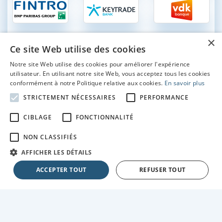
×
Ce site Web utilise des cookies
Notre site Web utilise des cookies pour améliorer l'expérience
utilisateur. En utilisant notre site Web, vous acceptez tous les cookies
Comparatif-compte-courant.be
| 46 comptes à vue gratuits et
conformément à notre Politique relative aux cookies.
En savoir plus
payants en Belgique : comparatif
Comparatif des comptes bancaires gratuits et payants en toute
STRICTEMENT NÉCESSAIRES
PERFORMANCE
indépendance en Belgique: optez pour une banque moins chère et
économisez !
CIBLAGE
FONCTIONNALITÉ
NON CLASSIFIÉS
Voir aussi :
AFFICHER LES DÉTAILS
Compte d'épargne
ACCEPTER TOUT
REFUSER TOUT
Comparatif-carte-de-crédit
Crédit-auto
Prêt-personnel