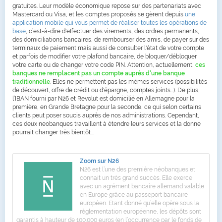
gratuites. Leur modèle économique repose sur des partenariats avec
Mastercard ou Visa, et les comptes proposés se gèrent depuis
une
application mobile qui vous permet de réaliser toutes les opérations de
base
, c’est-à-dire d'effectuer des virements, des ordres permanents,
des domiciliations bancaires, de rembourser des amis, de payer sur des
terminaux de paiement mais aussi de consulter l'état de votre compte
et parfois de modifier votre plafond bancaire, de bloquer/débloquer
votre carte ou de changer votre code PIN. Attention, actuellement,
ces
banques ne remplacent pas un compte auprès d'une banque
traditionnelle
. Elles ne permettent pas les mêmes services (possibilités
de découvert, offre de crédit ou d'épargne, comptes joints...). De plus,
l’IBAN fourni par N26 et Revolut est domicilié en Allemagne pour la
première, en Grande Bretagne pour la seconde, ce qui selon certains
clients peut poser soucis auprès de nos administrations. Cependant,
ces deux neobanques travaillent à étendre leurs services et la donne
pourrait changer très bientôt...
Zoom sur N26
N26 est l’une des première néobanques et
connait un très grand succès. Elle exerce
avec un agrément bancaire allemand valable
en Europe grâce au passeport bancaire
européen. Etant donné qu’elle opère sous la
réglementation européenne, les dépôts sont
garantis à hauteur de 100.000 euros (en l’occurrence par le fonds de