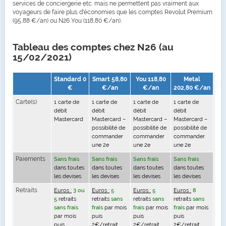
services de conciergerie etc. mais ne permettent pas vraiment aux
voyageurs de faire plus d'économies que les comptes Revolut Premium
(95,88 €/an) ou N26 You (118,80 €/an).
Tableau des comptes chez N26 (au
15/02/2021)
Standard 0
Smart 58,80
You 118,80
Metal
€
€/an
€/an
202,80 €/an
Carte(s)
1 carte de
1 carte de
1 carte de
1 carte de
débit
débit
débit
débit
Mastercard
Mastercard –
Mastercard –
Mastercard –
possibilité de
possibilité de
possibilité de
commander
commander
commander
une 2e
une 2e
une 2e
Paiements
Sans frais
Sans frais
Sans frais
Sans frais
dans toutes
dans toutes
dans toutes
dans toutes
les devises
les devises
les devises
les devises
Retraits
Euros :
3 ou
Euros :
5
Euros :
5
Euros :
8
5
retraits
retraits
sans
retraits
sans
retraits
sans
sans frais
frais
par mois
frais
par mois
frais
par mois
par mois
puis
puis
puis
puis
2€/retrait
2€/retrait
2€/retrait