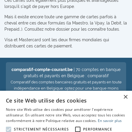
Ces cartes sont également plus pratiques et avantageuses
lorsqu’il s’agit de payer hors Europe.
Mais il existe encore toute une gamme de cartes parfois à
cheval entre ces deux formules (la Maestro, la Vpay, la Debit, la
Prepaid…). Consultez notre dossier pour les connaître toutes.
Visa et Mastercard sont les deux firmes mondiales qui
distribuent ces cartes de paiement.
comparatif-compte-courant.be
| 70 comptes en banque
gratuits et payants en Belgique : comparatif
Comparatif des comptes bancaires gratuits et payants en toute
indépendance en Belgique: optez pour une banque moins
×
chère et économisez !
Ce site Web utilise des cookies
Notre site Web utilise des cookies pour améliorer l'expérience
Voir aussi :
utilisateur. En utilisant notre site Web, vous acceptez tous les cookies
conformément à notre Politique relative aux cookies.
En savoir plus
Compte d'épargne
STRICTEMENT NÉCESSAIRES
PERFORMANCE