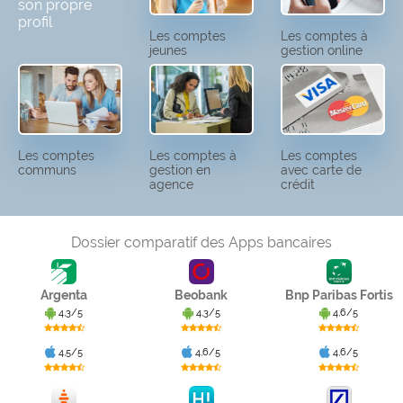
son propre
profil
Les comptes
Les comptes à
jeunes
gestion online
Les comptes
Les comptes à
Les comptes
communs
gestion en
avec carte de
agence
crédit
Dossier comparatif des Apps bancaires
Argenta
Beobank
Bnp Paribas Fortis
4,3/5
4,3/5
4,6/5
4,5/5
4,6/5
4,6/5