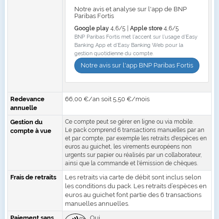
Notre avis et analyse sur l'app de BNP
Paribas Fortis
Google play
4,6/5 |
Apple store
4,6/5
BNP Paribas Fortis met l’accent sur l’usage d’Easy
Banking App et d’Easy Banking Web pour la
gestion quotidienne du compte.
Notre avis sur l'app BNP Paribas Fortis
Redevance
66,00 €/an soit 5,50 €/mois
annuelle
Gestion du
Ce compte peut se gérer en ligne ou via mobile.
Le pack comprend 6 transactions manuelles par an
compte à vue
et par compte, par exemple les retraits d'espèces en
euros au guichet, les virements européens non
urgents sur papier ou réalisés par un collaborateur,
ainsi que la commande et l'émission de chèques.
Frais de retraits
Les retraits via carte de débit sont inclus selon
les conditions du pack. Les retraits d’espèces en
euros au guichet font partie des 6 transactions
manuelles annuelles.
Paiement sans
Oui