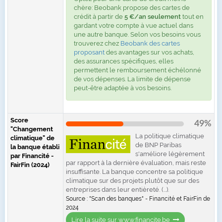
chère: Beobank propose des cartes de
crédit à partir de
5 €/an seulement
tout en
gardant votre compte à vue actuel dans
une autre banque. Selon vos besoins vous
trouverez chez
Beobank des cartes
proposant
des avantages sur vos achats,
des assurances spécifiques, elles
permettent le remboursement échélonné
de vos dépenses. La limite de dépense
peut-être adaptée à vos besoins.
Score
49%
"Changement
La politique climatique
climatique" de
de BNP Paribas
la banque établi
s'améliore légèrement
par Financité -
par rapport à la dernière évaluation, mais reste
FairFin (2024)
insuffisante. La banque concentre sa politique
climatique sur des projets plutôt que sur des
entreprises dans leur entièreté. (...).
Source : "Scan des banques" - Financité et FairFin de
2024
Lire la suite sur www.financite.be