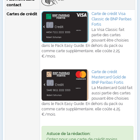
contact
Cartes de crédit
Carte de crédit Visa
Classic de BNP Paribas
Fortis
La Visa Classic fait
partie des cartes
pouvant être choisies
dans le Pack Easy Guide. En dehors du pack ou
comme carte supplémentaire, elle coûte 2,25
€/mois.
Carte de crédit
Mastercard Gold de
BNP Paribas Fortis
La Mastercard Gold fait
aussi partie des cartes
pouvant être choisies
dans le Pack Easy Guide. En dehors du pack ou
comme carte supplémentaire, elle coûte 4,25
€/mois.
Astuce de la rédaction:
Optez pour une carte de crédit moins