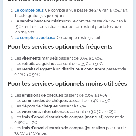
Le compte plus
: Ce compte à vue passe de 24€/an à 30€/an.
Il reste gratuit jusque 24 ans.
Le service bancaire minimum
: Ce compte passe de 12€/an à
15€/an. Les transactions manuelles restent grartuites pour
les +65 ans.
Le compte à vue base
: Ce compte reste gratuit.
Pour les services optionnels fréquents
Les
virements manuels
passent de 0,5€ à 1,50€.
Les
retraits au guichet
passent de 0,35€ à 1,50€.
Les
retraits d'argent à un distributeur concurrent
passent de
0,22€ à 0,50€.
Pour les services optionnels moins utilisées
Les
émissions de chèques
passent de 0,6€ à 1,50€.
Les
commandes de chèques
passent de 0,4% à 0,5€.
Les
dépots de chèques
passent à 1,50€.
Les
virements internationaux
passent de 3,63€ à 6,05€.
Les
frais d'envoi d'extraits de compte (mensuel)
passent de
0,85€ à 1,7€.
Les
frais d'envoi d'extraits de compte (journalier)
passent de
7,65€ à 15€/mois.