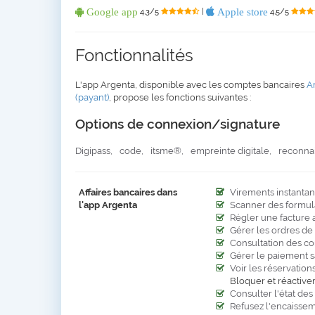
Google app
Apple store
4,3/5
|
4,5/5
Fonctionnalités
L'app Argenta, disponible avec les comptes bancaires
A
(payant)
, propose les fonctions suivantes :
Options de connexion/signature
Digipass,
code,
itsme®,
empreinte digitale,
reconnai
Affaires bancaires dans
Virements instantané
l'app Argenta
Scanner des formula
Régler une facture
Gérer les ordres d
Consultation des co
Gérer le paiement s
Voir les réservatio
Bloquer et réactiver
Consulter l'état des
Refusez l'encaissem