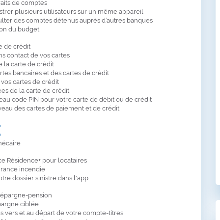
raits de comptes
strer plusieurs utilisateurs sur un même appareil
ulter des comptes détenus auprès d’autres banques
tion du budget
 de crédit
ns contact de vos cartes
e la carte de crédit
tes bancaires et des cartes de crédit
 vos cartes de crédit
es de la carte de crédit
u code PIN pour votre carte de débit ou de crédit
veau des cartes de paiement et de crédit
o
o
hécaire
e Résidence+ pour locataires
rance incendie
otre dossier sinistre dans l'app
'épargne-pension
argne ciblée
 vers et au départ de votre compte-titres