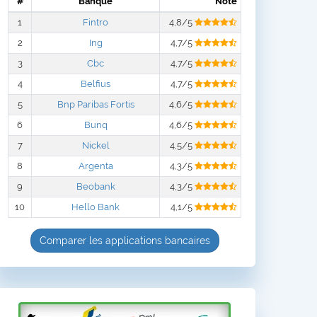
#
Banque
Note
1
Fintro
4,8/5
2
Ing
4,7/5
3
Cbc
4,7/5
4
Belfius
4,7/5
5
Bnp Paribas Fortis
4,6/5
6
Bunq
4,6/5
7
Nickel
4,5/5
8
Argenta
4,3/5
9
Beobank
4,3/5
10
Hello Bank
4,1/5
Comparer les applications bancaires