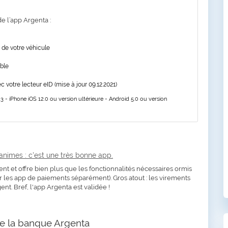
de l’app Argenta :
 de votre véhicule
ible
votre lecteur eID (mise à jour 09.12.2021)
23 - iPhone iOS 12.0 ou version ultérieure - Android 5.0 ou version
animes : c'est une très bonne app.
ment et offre bien plus que les fonctionnalités nécessaires ormis
ser les app de paiements séparément). Gros atout : les virements
gent. Bref, l'app Argenta est validée !
de la banque Argenta