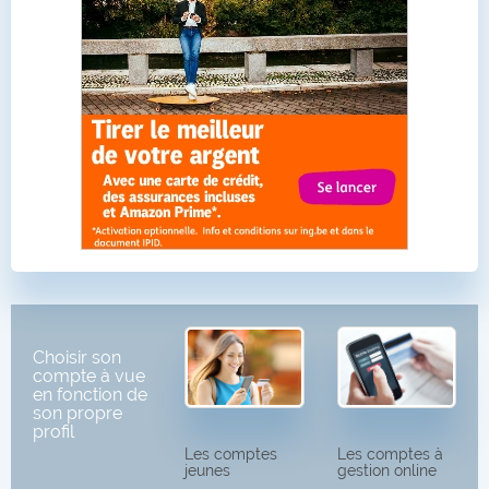
Choisir son
compte à vue
en fonction de
son propre
profil
Les comptes
Les comptes à
jeunes
gestion online