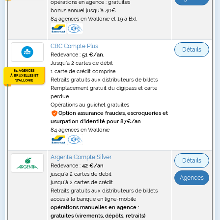
opérations en agence : gratuites
bonus annuel jusqu'à 40€
84 agences en Wallonie et 19 à Bxl
CBC Compte Plus
Détails
Redevance :
51 €/an.
Jusqu'à 2 cartes de débit
84 AGENCES
1 carte de crédit comprise
À BRUXELLES ET
Retraits gratuits aux distributeurs de billets
WALLONIE
Remplacement gratuit du digipass et carte
perdue
Opérations au guichet gratuites
Option assurance fraudes, escroqueries et
usurpation d'identité pour 87€/an
84 agences en Wallonie
Argenta Compte Silver
Détails
Redevance :
42 €/an
jusqu'à 2 cartes de débit
Agences
jusqu'à 2 cartes de crédit
Retraits gratuits aux distributeurs de billets
accès à la banque en ligne-mobile
opérations manuelles en agence :
gratuites (virements, dépôts, retraits)