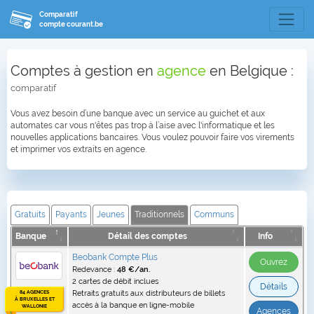
Comparatif
compte courant.be
Comptes à gestion en
agence
en Belgique :
comparatif
Vous avez besoin d’une banque avec un service au guichet et aux
automates car vous n'êtes pas trop à l’aise avec l'informatique et les
nouvelles applications bancaires. Vous voulez pouvoir faire vos virements
et imprimer vos extraits en agence.
Gratuits
Payants
Jeunes
Traditionnels
Communs
Banque
Détail des comptes
Info
Beobank Compte Plus
Ouvrez
Redevance :
48 €/an.
2 cartes de débit inclues
Détails
84 AGENCES
Retraits gratuits aux distributeurs de billets
À BRUXELLES ET
accès à la banque en ligne-mobile
WALLONIE
Agences