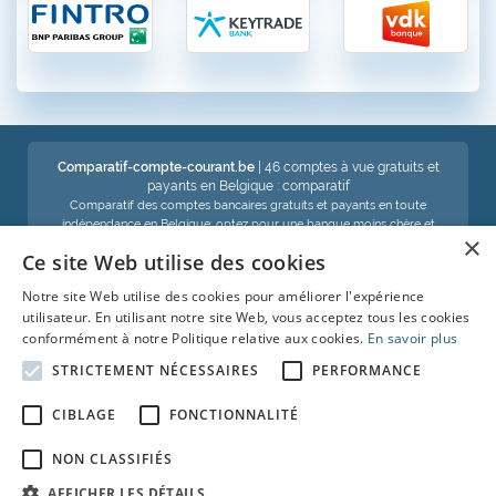
Comparatif-compte-courant.be
| 46 comptes à vue gratuits et
payants en Belgique : comparatif
Comparatif des comptes bancaires gratuits et payants en toute
indépendance en Belgique: optez pour une banque moins chère et
×
économisez !
Ce site Web utilise des cookies
Notre site Web utilise des cookies pour améliorer l'expérience
Voir aussi :
utilisateur. En utilisant notre site Web, vous acceptez tous les cookies
conformément à notre Politique relative aux cookies.
En savoir plus
Compte d'épargne
STRICTEMENT NÉCESSAIRES
PERFORMANCE
Comparatif-carte-de-crédit
CIBLAGE
FONCTIONNALITÉ
Crédit-auto
NON CLASSIFIÉS
Prêt-personnel
AFFICHER LES DÉTAILS