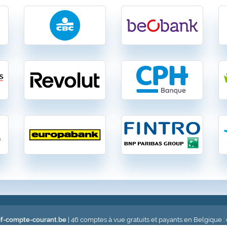
f-compte-courant.be
| 46 comptes à vue gratuits et payants en Belgique :