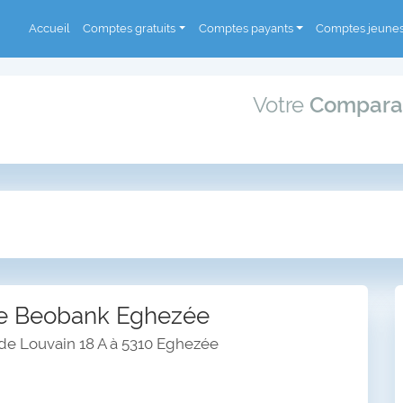
Accueil
Comptes gratuits
Comptes payants
Comptes jeune
Votre
Compara
e Beobank Eghezée
e Louvain 18 A à 5310 Eghezée