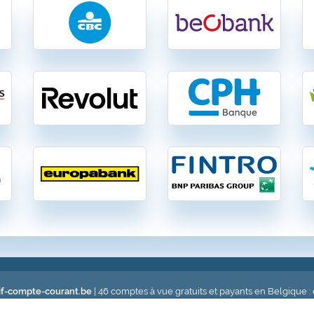
f-compte-courant.be
| 46 comptes à vue gratuits et payants en Belgique :
caires gratuits et payants en toute indépendance en Belgique: optez pour une banque 