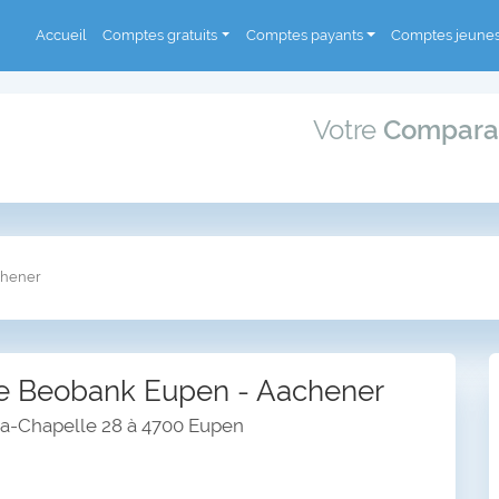
Accueil
Comptes gratuits
Comptes payants
Comptes jeune
Votre
Compara
chener
 Beobank Eupen - Aachener
la-Chapelle 28 à 4700 Eupen