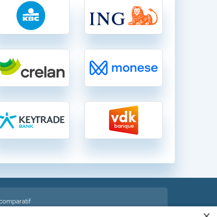
 comparatif
moins chère et économisez !
×